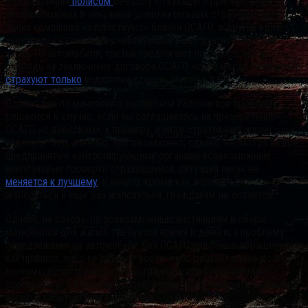
обязательным
полисом
без сопутствующего приобретения
необязательных и ненужных дополнительных страховых услуг. В
одних компаниях «отсутствуют» бланки ОСАГО, в других вдруг
«негодной» становится действующая у вас диагностическая
карта ТО автомобиля, третьи предлагают поставить вас в
очередь на заключение договора ОСАГО через месяц, четвертые
страхуют только
водителей старше 36 лет и т.п.
Однако, как по мановению волшебной палочки все проблемы
решаются в случае, если вы соглашаетесь на приобретение
ОСАГО «с довеском», к примеру, в виде страхования жизни
водителя. Это, конечно, противозаконно, однако, несмотря на все
предпринятые контролирующими органами всевозможные
внеплановые проверки страховщиков, ситуация никак не
меняется к лучшему
, и ничего, кроме как жаловаться,
жаловаться и ещё раз жаловаться, гражданам не остается.
Однако, на походы по всевозможным инстанциям и сборы
материалов для жалоб требуется время и деньги, а проблему
передвижения на автомобиле без ОСАГО подобные обращения,
как правило, либо не решают вовсе, либо решают очень долго,
поэтому, естественно, что многие водители предпочитают
переплатить 1-2 тысячи рублей, чтобы сразу получить желанный
полис и забыть о нем ещё на год.