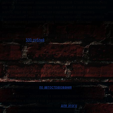
являются наименее защищенной стороной. Стоит отметить, что
при том огромном количестве уже поданных автовладельцами
жалоб, ещё ни одна страховая компания не подверглась
лицензионным санкциям, более того, масштабы творящегося
беспредела со временем лишь возрастают. Аппетиты
страховщиков
все увеличиваются, и, если раньше можно было обойтись
«довеском» в
500 рублей
, то теперь в некоторых компаниях
стоимости «допов» к «автогражданке» доходят до 3-4 тысяч
рублей.
Тем не менее, как мы уже писали ранее, ситуация вряд ли
улучшится даже с повышением тарифов на ОСАГО, ожидаемым
осенью этого года, более того, сложно ожидать, что
страховщики вообще когда-либо откажутся от подобного рода
дополнительных заработков. Поэтому, Osago.ru начинает
делиться со своими посетителями информацией о наиболее
действенных методах
по автострахования
.
Первый из них – обратиться в свою страховую по ОСАГО, если вы
страхуетесь в одной и той же компании на протяжении многих
лет. Обращаем ваше внимание, что
для этого
необходимо
посетить именно офис вашего страховщика – а не агента, у