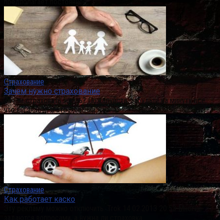
предполагает постоянное
Страхование
Зачем нужно страхование
Зачем страховать жизнь? Пожалуйста, забудьте на минуту все,
что вы знаете о страховании жизни.
Страхование
Как работает каско
Эту рекламу можно отключить. Trok 14.02.2013 20:53 Многие
задаются вопросами, а нужна ли страховка