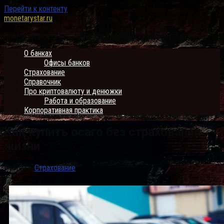
Перейти к контенту
monetarystar.ru
Блог о вопросах напрямую или косвенно связанных с деньгами
О банках
Офисы банков
Страхование
Справочник
Про криптовалюту и денюжки
Работа и образование
Корпоративная практика
Как купить осаго без страхования
жизни
Рубрика:
Страхование