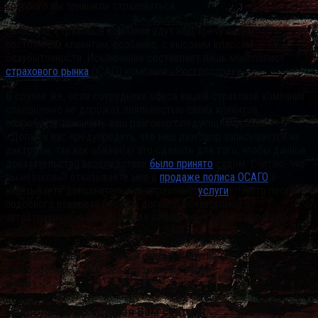
которого вы привыкли страховаться.
Зачастую, страховые компании идут навстречу своим
постоянным клиентам, особенно, с высоким классом
безубыточности. Исключение составляет лишь монополист
страхового рынка
ОСАГО компания «Росгосстрах».
В случае же, если сотрудники офиса вашей страховой компании
совершенно не дорожат лояльностью своих клиентов,
попробуйте закончить ваш разговор следующей фразой:
«Должен вас предупредить, что наш разговор записывается на
диктофон, так как обязан(а) это сделать для того, чтобы данное
доказательство впоследствии
было принято
судом. Считаю, что
вы незаконно отказываете мне в
продаже полиса ОСАГО
и
навязываете дополнительные страховые
услуги
». Часто после
подобного поворота беседы договор обязательного
автострахования оформляется немедленно и без каких-либо
допов и проволочек
Читайте в нашей следующей статье – другие способы
приобретения ОСАГО без страхования жизни – «мирные» и «не
очень».
Наиболее подходящая Вам статья…