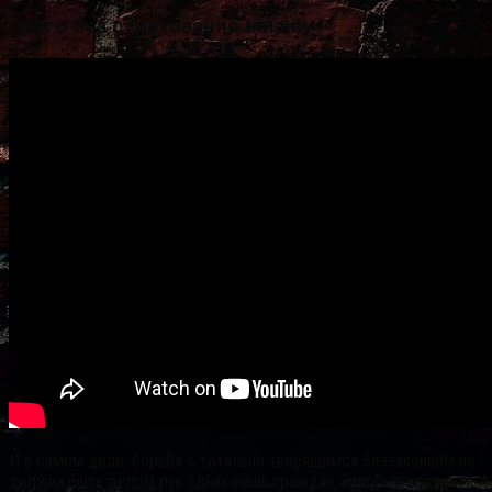
Осаго без страхования жизни
И в самом деле, борьба с тотально творящимся беззаконием не
должна быть делом рук одних лишь граждан, которые всегда