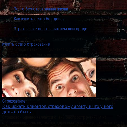
Осаго без страхования жизни
Как купить осаго без допов
Страхование осаго в нижнем новгороде
Post Views:
87
купить
осаго
страхование
Понравилась статья? Поделиться с друзьями:
Вам также может быть интересно
Страхование
Как искать клиентов страховому агенту и что у него
должно быть
Страховой бизнес является очень распространенным на
сегодняшний день видом предпринимательской деятельности. Он