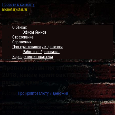
Перейти к контенту
monetarystar.ru
Блог о вопросах напрямую или косвенно связанных с деньгами
О банках
Офисы банков
Страхование
Справочник
Про криптовалюту и денюжки
Работа и образование
Корпоративная практика
Прогноз развития альткоинов на
2018, какие криптоактивы будут
расти в цене?
Рубрика:
Про криптовалюту и денюжки
Государство с 2017 плотно занялось ICO проектами: если
в первом потоке оно сосредоточилось на общих фразах и
запретах, то сейчас перешло к веерному наступлению по разным