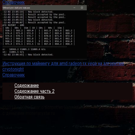
Справочник
Инструкция по майнингу для amd radeon rx vega на алгоритме
cryptonight
Справочник
Содержание
Содержание часть 2
Обратная связь
©2013 - 2026 Блог о вопросах напрямую или косвенно связанных
с деньгами monetarystar.ru