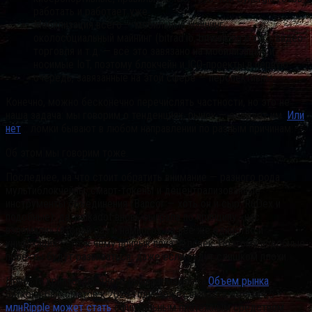
работать и работает уже.
Мобилизация всего — мобильный майнинг,
околосоциальный майнинг (bitrad.io, bitwalking и т.д.), видео-
торговля и т.д. — всё это завязано на мобилизацию и
носимые IoT, поэтому блокчейн и ICO-проекты в первую
очередь, завязанные на этой сфере — перспективны.
Конечно, можно бесконечно перечислять частности, но это не
наша задача: мы говорим о тенденциях, рынок — следует им.
Или
нет
:: ломки бывают в любом направлении по разным причинам.
Об этом мы говорим тоже.
Последнее, на что стоит обратить внимание — разного рода
мультиблокчейны, смарт-токены и децентрализованные
инструменты объединения (Bancor — хоть он и сыр, RuDex и
подобные): да, polkadot вновь сыграла по принципу «нас
взломали» (второй раз и намного), но всё же единство и
унификация — то, к чему привык пока человек. Поэтому подобные
проекты будут развиваться, даже если будут слишком плохи.
Новости криптовалютного рынка и майнинга:
Объем рынка
биткоин-банкоматов к 2023 году может вырасти до $144,5
млнRipple может стать
официальным платежным средством