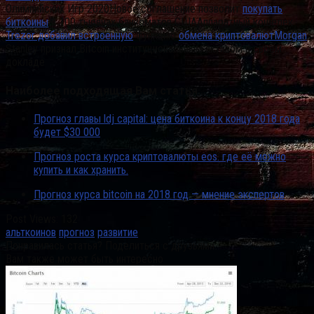
Олимпийских Игр 2020Новое соглашение позволит
покупать
биткоины
в 100 тысячах банкоматов СШААппаратный кошелек
Trezor добавил встроенную
функцию
обмена криптовалютMorgan
Stanley признал Bitcoin институциональным активом в своем
докладе
Наиболее подходящая Вам статья…
Прогноз главы ldj capital: цена биткоина к концу 2018 года
будет $30 000
Прогноз роста курса криптовалюты eos. где её можно
купить и как хранить.
Прогноз курса bitcoin на 2018 год — мнение экспертов
Post Views:
132
альткоинов
прогноз
развитие
Понравилась статья? Поделиться с друзьями:
Вам также может быть интересно