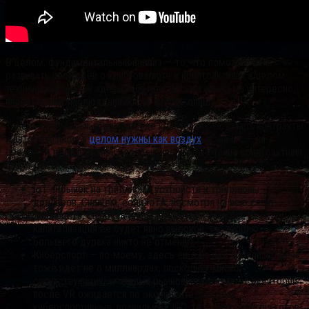
В целом, фундаментальный анализ — то, что поможет Вам
развивать свои идеи о криптовалюте и криптоактивах в целом,
технический анализ здесь работает весьма и весьма интересно,
впрочем, ряд наблюдений когда-нибудь опишу.
Теперь о глобальных рынках, где криптовалюта, смарт-контракты
и автоматизация в
целом нужны как воздух
, а значит — на
средне- и долгосрочной перспективе именно такие криптоактивы
будут расти в цене:
IoT — рынок на триллионы устройств и триллионы
долларов. Скажем, если IoTA, несмотря на всю свою
дырявость, сырость и т.д. займёт там хотя бы 1% —
капитализация её будет явно высокой, т.к. теорию
большего дурака никто не отменял;
Киберспорт — по-моему, здесь ещё не все поняли, но речь
тоже идёт не о миллиардах, поскольку много
сопутствующих, смежных рынков, плюс — рост аудитории
после VR ожидается по экспоненте, поэтому
киберспортивные, правильные ICO, то, с чем Synergis готов