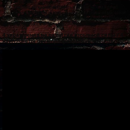
от Bitcoin».
Наконец, можно зарабатывать и на том, на чём я лично
точно зарабатывать отказываюсь — на сервисах массовой
жадности :: EOS — как раз классика. Но о ней и подобных —
будет позже и многим подробнее.
4 упражнения на развитие взрывной силы / 4
exercises for developing explosive strength