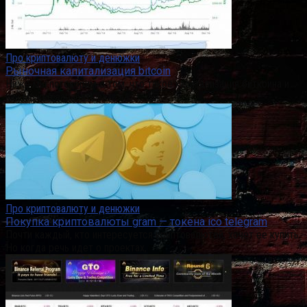
Про криптовалюту и денюжки
Рыночная капитализация bitcoin
Ниже мы поговорим о том, что такое капитализация биткоина и
как можно зарабатывать на
Про криптовалюту и денюжки
Покупка криптовалюты gram — токена ico telegram
Почти каждый, кто интересуется криптовалютой, хочет ее купить.
Но когда речь идет о проектах,