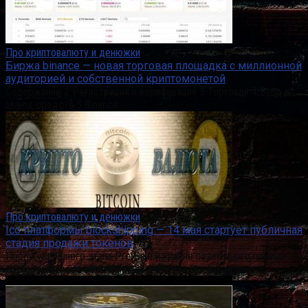
Про криптовалюту и денюжки
Биржа binance — новая торговая площадка с миллионной
аудиторией и собственной криптомонетой
Содержание 2 Регистрация и верификация 3 Торговля 4 Ввод и
вывод средств 5 Binance
Про криптовалюту и денюжки
Ico платформы blockshipping — 14 мая стартует публичная
стадия продажи токенов
После успешного этапа Pre-Sale и крайне позитивного приема
сообществом во всем мире, платформа Blockshipping