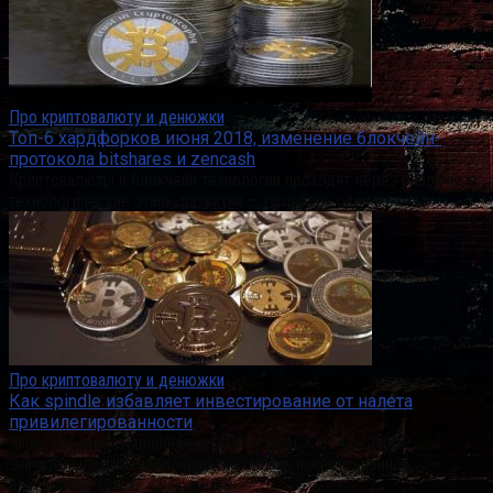
Про криптовалюту и денюжки
Топ-6 хардфорков июня 2018, изменение блокчейн-
протокола bitshares и zencash
Криптовалюты и блокчейн технологии проходят через различные
технологические этапы развития – хардфорк один из
Про криптовалюту и денюжки
Как spindle избавляет инвестирование от налета
привилегированности
Японская инвестиционная компания BLACK STAR GROUP
значительно расширила понятие онлайн инвестиционной
платформы. С тех