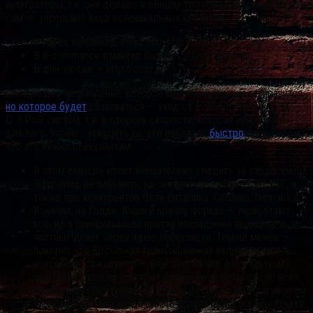
интеграторы, т.к. они делают в общем-то глобально ровно то же
самое: упрощают вход потенциальных клиентов.
В играх, например, у нас был https://nitro.live/
В e-commerce отметил бы https://flogmall.com/
В фин. среде — http://coss.io/
Следующее направление, которое мне очень сильно не нравится,
но которое будет
развиваться — уход от PoW в сторону (L, M,
D…) PoS-систем, т.е. в сторону скорости, которая нужна лишь
для того, чтобы… ускорять то, что работает
быстро
лишь потому,
что это нужно спекулянтам.
В этом смысле стоит внимательно следить за хардфорком
Эфириума, не забывать, на сколько дешевле стоит ETC, а
также про конкурентов Сети Виталика: Cordano, Nem и т.д.
Конечно, на Голде, Кэше и прочих форках — заработают
все, но я принципиально против извращения принципа
частных денег через идею спекуляции. Тем не менее —
понятно, что Bitcoin как транзакционная валюта — уже
нонсенс. К сожалению — нонсенс, но это факт. Поэтому
смотрю в сторону быстрых блокчейнов: Битшары во всех
проявлениях (но только не EOS), Litecoin, IoTA. Кэш на этом
уже своё сыграл, когда в Сеть попала полуутка об «отказе