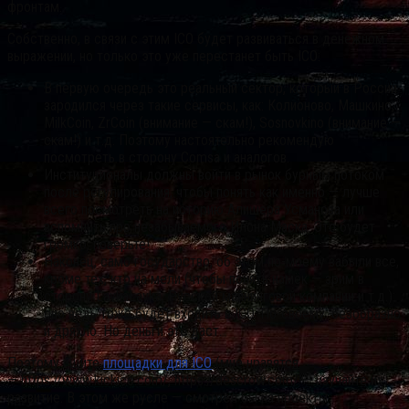
фронтам.
Собственно, в связи с этим ICO будет развиваться в денежном
выражении, но только это уже перестанет быть ICO:
В первую очередь это реальный сектор, который в России
зародился через такие сервисы, как: Колионово, Машкино,
MilkCoin, ZrCoin (внимание — скам!), Sosnovkino (внимание —
скам!) и т.д. Поэтому настоятельно рекомендую
посмотреть в сторону Comsa и аналогов.
Институционалы должны войти в рынок бурным потоком
после регулирования, чтобы понять как именно — лучше
всего посмотреть на историю Алишера Усманова или
вспомнить про незабываемого Илона Маска. Это будет
громко, поверьте!
Наконец, само государство, об этом по-моему забыли все,
кроме тех, кто на мели (чтобы понять намёк — зрим в
сторону LavkaLavka, Русской майнинговой компании и т.д.):
оно ведь тоже будет входить в ICO. По-своему: безобразно
и дряхло. Но деньги это даст.
Поэтому ищите
площадки для ICO
(мне нравятся
— https://www.kickico.com/, https://descrow.com/ — изучайте их
развитие. В этом же русле — смотрел бы на проекты-