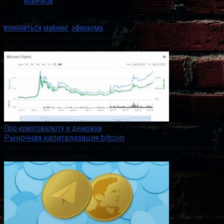
новичков
Post Views:
101
измениться
майнинг
эфириума
Понравилась статья? Поделиться с друзьями:
Вам также может быть интересно
Про криптовалюту и денюжки
Рыночная капитализация bitcoin
Ниже мы поговорим о том, что такое капитализация биткоина и
как можно зарабатывать на