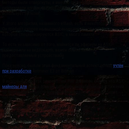
методы были отвергнуты, и вместо этого разработчики
реализовали алгоритм Proof-of-Work, подобный тому, что
использует биткоин.
У этого алгоритма, названного ethash, есть и некоторые отличия.
Он требует скорее не высокой вычислительной мощности, на
которой специализируются ASIC, а много памяти.
То есть независимо от того, майнится ли эфириум на ASIC-
майнере или на видеокарте, важен объём памяти,
предоставляемый устройствами.
Пока неясно, был ли этот фундаментальный аспект ethash
учтён
при разработке
Antminer E3 от Bitmain.
В интервью CoinDesk разработчик Ник Джонсон сказал, что ASIC-
майнеры для
эфира пока не добились значительных достижений
по производительности в сравнении с видеокартами и «берут
числом»:
Похоже на то, что они просто объединяют целую кучу
графических видеокарт специального назначения в одном
корпусе с огромным объёмом памяти.
Реакция разработчиков Ethereum