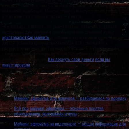
может развивать вычислительную мощность в 180 мегахешей в
секунду — меньше, чем у обычных видеокарт, и эти цифры,
возможно, ошибочны. Многое станет известно только тогда,
когда начнутся первые продажи — в июле.
Новости криптовалютного рынка и майнинга:Nasdaq сделает
инструмент для анализа и прогнозирования динамики курса
криптовалютКак майнить
криптовалюту на компьютерах Mac от
Apple? Токены и программыКомиссия SEC приступила к
рассмотрению еще двух заявок по биткоин-ETFИзначальное
распределение биткоина было наиболее справедливым из всех
возможныхИнструкция:
Как вернуть свои деньги
если вы
инвестировали
в мошенническое ICO (SCAM)
EthereumМайнингПрогнозы экспертов
Наиболее подходящая Вам статья…
Майнинг эфириума для новичков — разбираемся по порядку
Всё про майнинг эфириума — основные понятия,
оборудование, программы и пулы
Майнинг эфириума на видеокарте — общая информация для