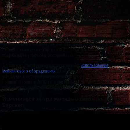
Так, в феврале в чате разработчиков он написал:
Не уверен, что стоит тратить слишком много ресурсов [на
устранение воздействия ASIC], за исключением того, что
следует быстрее принять [обновление] Casper.
Особенности алгоритма добычи ETH
Важно понять алгоритм добычи эфириума и историческое
отношение этой платформы к майнингу как к механизму,
подлежащему полному искоренению.
До запуска платформы предотвращение
использования
майнингового оборудования
даже был включено в white paper
эфириума, в котором разработчикам предлагалось
проанализировать ASIC-устройства в целом и оценить их
способность захватывать вознаграждения за майнинг.
Измениться за три месяца возможно. Арина
Варская.