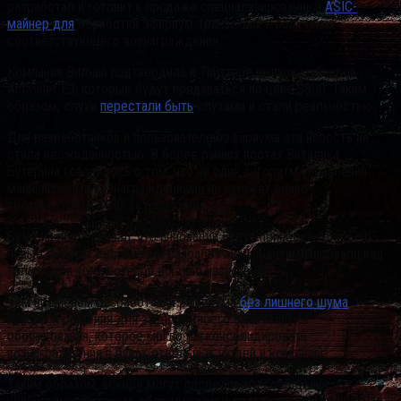
разработал и готовит к продаже специализированный
ASIC-
майнер для
обработки эфириум-транзакций и получения
соответствующего вознаграждения.
Компания Bitmain подтвердила в Твиттере выпуск майнеров
Antminer E3, которые будут продаваться по цене $800.
Таким
образом, слухи
перестали быть
слухами и стали реальностью.
Для разработчиков и пользователей эфириума эта новость не
стала неожиданностью. В более ранних постах Виталика
Бутерина говорилось о том, что ни один алгоритм управления
майнинговыми вознаграждениями не сможет вечно
противостоять ASIC-устройствам.
Бутерин подчёркивал, что инновации будут приносить с собой
новые вызовы, сколько бы разработчики ни оптимизировали код
только для компьютеров общего назначения.
Тем временем разработчики эфириума
без лишнего шума
готовили решения для защиты своего блокчейна от
оборудования, которое могло бы консолидировать
вознаграждения в руках отдельных людей и компаний.
Таким образом, вскоре могут последовать сообщения о