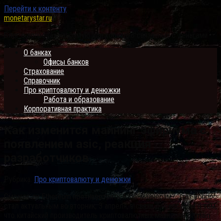
Перейти к контенту
monetarystar.ru
Блог о вопросах напрямую или косвенно связанных с деньгами
О банках
Офисы банков
Страхование
Справочник
Про криптовалюту и денюжки
Работа и образование
Корпоративная практика
Как изменится майнинг эфириума с
появлением asic, реакция
разработчиков
Рубрика:
Про криптовалюту и денюжки
Сможет ли Ethereum противостоять ASIC-майнерам? Этот вопрос
стал актуальным во вторник, 3 апреля, в связи с новостями о том,
что китайский производитель криптовалютных майнеров Bitmain