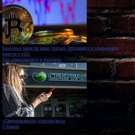
Бонусные мили xxi века: тратьте, продавайте и обменивайте
вместе с m2o
Про криптовалюту и денюжки
«Самоназванные» консультанты
О банках
Самые популярные заметки