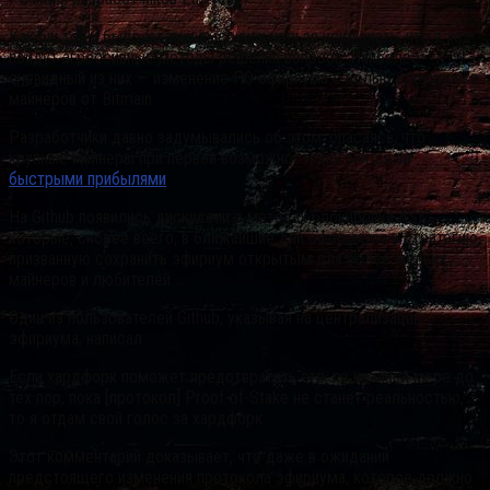
Как бы то ни было, ставки высоки, и нельзя исключать, что в ход
пойдут агрессивные методы решения вопроса. Наиболее
очевидный из них — изменение ПО эфириума с целью блокировки
майнеров от Bitmain.
Разработчики давно задумывались об этом, опасаясь, что
крупные майнеры при первой возможности погонятся за
быстрыми прибылями
.
На Github появились дискуссии о методах блокировки ASIC,
которые, скорее всего, в ближайшие дни оформятся в стратегию,
призванную сохранить эфириум открытым для более мелких
майнеров и любителей.
Один из пользователей Github, указывая на централизацию
эфириума, написал:
Если хардфорк поможет предотвратить это, по крайней мере до
тех пор, пока [протокол] Proof-of-Stake не станет реальностью,
то я отдам свой голос за хардфорк.
Этот комментарий доказывает, что даже в ожидании
предстоящего изменения протокола эфириума, которое должно