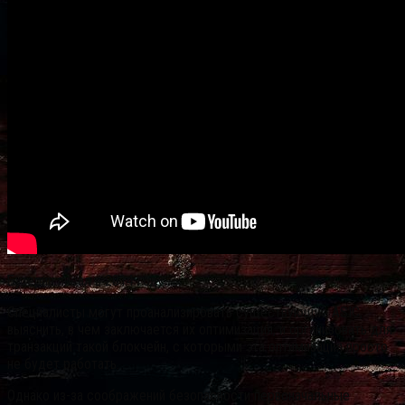
Бутерин писал в 2014 году:
Специалисты могут проанализировать существующие ASIC,
выяснить, в чём заключается их оптимизация, и организовать для
транзакций такой блокчейн, с которыми эта оптимизация просто
не будет работать.
Однако из-за соображений безопасности первоначальные