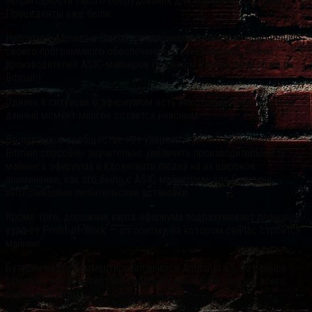
непригодности такого оборудования для майнинга эфириума.
Прецеденты уже были.
Например, Monero и Siacoin предпринимают шаги по обновлению
своего программного обеспечения, чтобы нарушить планы
производителей ASIC-майнеров (в данном случае речь тоже о
Bitmain).
Однако в ситуации с эфириумом есть некоторые тонкости, и на
данный момент многое остаётся неясным.
Во-первых, в сообществе нет уверенности, что новинки от
Bitmain способны значительно увеличить производительность
майнинга эфириума и вдохновить людей на их широкое
применение, как это было с ASIC-майнерами для биткоина,
вытеснившими любительские установки.
Кроме того, дорожная карта эфириума подразумевает плановый
уход от Proof-of-Work — алгоритма, на котором сейчас строится
майнинг.
Бутерин не прокомментировал выпуск Antminer E3, но раньше
отмечал, что воздействие подобных инноваций, скорее всего,
будет недолгим.