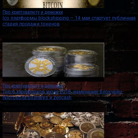
Про криптовалюту и денюжки
Ico платформы blockshipping — 14 мая стартует публичная
стадия продажи токенов
После успешного этапа Pre-Sale и крайне позитивного приема
сообществом во всем мире, платформа Blockshipping
Про криптовалюту и денюжки
Топ-6 хардфорков июня 2018, изменение блокчейн-
протокола bitshares и zencash
Криптовалюты и блокчейн технологии проходят через различные
технологические этапы развития – хардфорк один из