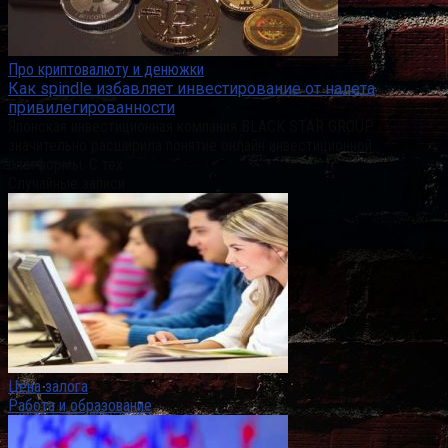
Про криптовалюту и денюжки
Как spindle избавляет инвестирование от налета
привилегированности
Японская инвестиционная компания BLACK STAR GROUP
значительно расширила понятие онлайн инвестиционной
платформы. С тех
Случайные записи
Цена залога
Работа и образование