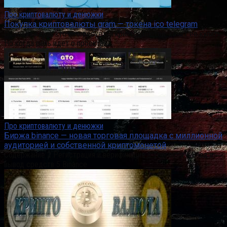
Про криптовалюту и денюжки
Покупка криптовалюты gram — токена ico telegram
Почти каждый, кто интересуется криптовалютой, хочет ее купить.
Но когда речь идет о проектах,
Про криптовалюту и денюжки
Биржа binance — новая торговая площадка с миллионной
аудиторией и собственной криптомонетой
Содержание 2 Регистрация и верификация 3 Торговля 4 Ввод и
вывод средств 5 Binance