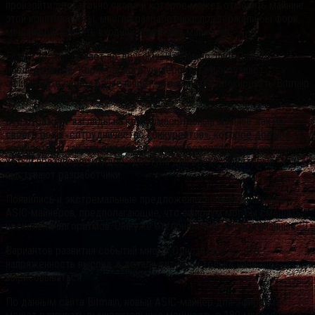
произойти достаточно скоро и которое может отменить майнинг
этой криптовалюты, многие разработчики поддержали бы форк,
мешающий поднять входной порог для майнеров.
Есть и те, кто думает по-другому. Например, Фил Дайан,
исследователь Корнеллского университета и энтузиаст
эфириума, в своём блоге пишет, что попытки блокировать Bitmain
похожи на «цензуру».
Это отражает взгляды на крупномасштабный майнинг как на
своего рода «сотрудничество конкурентов», которое должно
поощряться, так как оно обеспечивает безопасность блокчейна,
хоть и противоречит идее «доступа для всех», за который
выступают разработчики.
Появились и экстремальные предложения по нейтрализации
ASIC-майнеров, предполагающие, что эфириум мог бы смешать
несколько алгоритмов. Они уже отклонены как непродуманные.
Вариантов развития событий много. Однозначно то, что
напряжённость высока, а детали ситуации только начинают
вырисовываться.
По данным сайта Bitmain, новый ASIC-майнер для эфириума