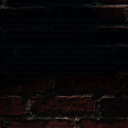
представляет собой обычное двоичное число, что задает
уникальное значение хеша.
Теперь случайный подбор правильного значения становится ещё
более проблематичным, чем в предыдущей версии алгоритма:
фактически подбор хеша теперь возможен лишь методичным
перебором всех возможных вариантов.
Ethash славится своей любовью к видеокартам компании AMD,
особенно к архитектуре последнего поколения Polaris. Кроме
того, если вы решите майнить эфир на видеокарте, то
позаботьтесь о том, чтобы у нее было хотя бы четыре гигабайта
видеопамяти, так как в связи с особенностями алгоритма при
каждом повышение сложности системы возрастают и
требования к памяти устройства.
Такой подход практически исключает актуальность ASIC-
майнеров и обеспечивает высокую степень децентрализации
криптовалюты. Также довольно неплохие результаты в майнинге
Эфира демонстрирует последняя линейка видеокарт Nvidia под
кодовым названием Pascal.
По сути, требования для них аналогичны, что и для карт AMD,
разница заключается только в настройке.