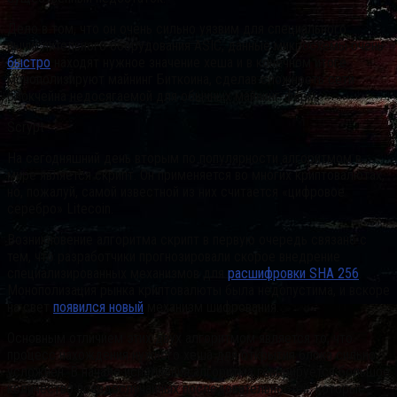
Дело в том, что он очень сильно уязвим для специального
вычислительного оборудования ASIC, данные микросхемы очень
быстро
находят нужное значение хеша и в конечном итоге
монополизируют майнинг Биткоина, сделав сложность сети
блокчейна недосягаемой для обычных майнинг-ферм.
Scrypt
На сегодняшний день вторым по популярности алгоритмом в
мире является скрипт. Он применяется во многих криптовалютах,
но, пожалуй, самой известной из них считается «цифровое
серебро» Litecoin.
Возникновение алгоритма скрипт в первую очередь связано с
тем, что разработчики прогнозировали скорое внедрение
специализированных механизмов для
расшифровки SHA 256
.
Монополизация рынка криптовалюты была недопустима, и вскоре
на свет
появился новый
механизм шифрования.
Основным отличием этих двух алгоритмом является то, что
процесс нахождения нужного хеша для открытия блока сильно
усложнен. В начале исполнения алгоритма генерируется большое
количество псевдослучайных последовательностей, которые