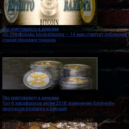
Про криптовалюту и денюжки
Ico платформы blockshipping — 14 мая стартует публичная
стадия продажи токенов
После успешного этапа Pre-Sale и крайне позитивного приема
сообществом во всем мире, платформа Blockshipping
Про криптовалюту и денюжки
Топ-6 хардфорков июня 2018, изменение блокчейн-
протокола bitshares и zencash
Криптовалюты и блокчейн технологии проходят через различные
технологические этапы развития – хардфорк один из