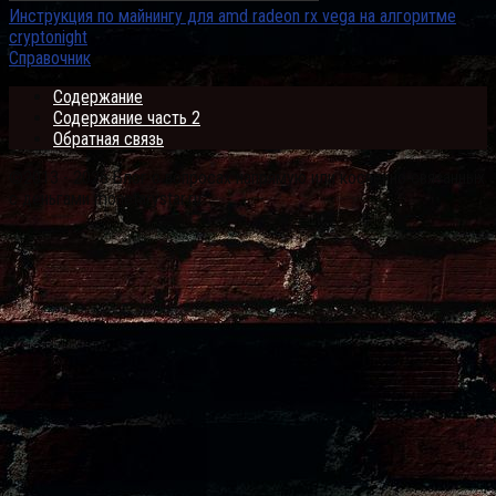
Инструкция по майнингу для amd radeon rx vega на алгоритме
cryptonight
Справочник
Содержание
Содержание часть 2
Обратная связь
©2013 - 2026 Блог о вопросах напрямую или косвенно связанных
с деньгами monetarystar.ru