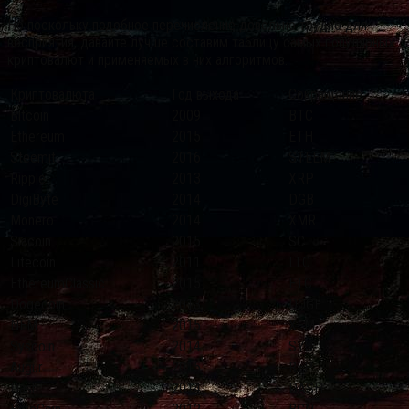
Но поскольку подобное перечисление довольно трудно для
восприятия, давайте лучше составим таблицу самых популярных
криптовалют и применяемых в них алгоритмов.
Криптовалюта
Год выхода
Сокращение
Bitcoin
2009
BTC
Ethereum
2015
ETH
Steemit
2016
STEEM
Ripple
2013
XRP
DigiByte
2014
DGB
Monero
2014
XMR
Siacoin
2015
SC
Litecoin
2011
LTC
EthereumClassic
2015
ETC
Dogecoin
2013
DOGE
NEM
2015
XEM
Syscoin
2014
SYS
Augur
2015
REP
Dash
2014
DASH