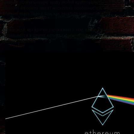
главную отличительную черту любой криптовалюты — алгоритм.
Etherium алгоритм имеет несколько особенностей, о которых вы
должны знать перед тем, как заняться майнингом этой
криптовалюты.
Кроме того, мы кратко расскажем о том, какие алгоритмы
применяются в других валютах, дабы обрисовать более полную
картину различий.