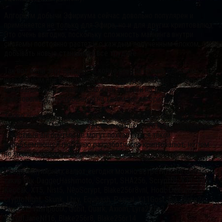
Алгоритм добычи Эфириума сейчас довольно популярен и
применяется не только для Эфира, но и для других криптовалют.
Это очень выгодно, поскольку сложность майнинга внутри
системы постоянно растёт и с каждым полученным блоком
добывать новые становится все труднее.
Так вот если этот процесс в конце концов станет слишком
невыгодным при вашем текущем оборудовании, то вы всегда с
минимальными усилиями сможете перейти на другую
криптовалюту, построенную на таком же алгоритме.
Также очень популярными на сегодняшний день считаются
алгоритмы SHA-256 и Scrypt, но о них немного ниже. Остальные
известные алгоритмы не могут похвастаться такой
всеобъемлющей любовью разработчиков криптовалют, но тем
не менее занимают уверенные позиции.
Среди популярных валют сегодня можно встретить алгоритмы,
такие как DaggerHashimoto, Scrypt, SHA256, ScryptNf, X11, X13,
Keccak, X15, Nist5, NeoScrypt, Blake256r8vnl, Hodl, Decred,
CryptoNight, Skunk, Lbry, Equihash, Pascal, X11Gost, Sia, Blake2s,
Lyra2RE, WhirlpoolX, Qubit, Quark, Axiom, Lyra2REv2,
ScryptJaneNf16, Blake256r8, Blake256r14.