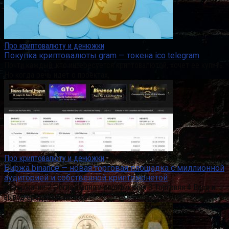
Про криптовалюту и денюжки
Покупка криптовалюты gram — токена ico telegram
Почти каждый, кто интересуется криптовалютой, хочет ее купить.
Но когда речь идет о проектах,
Про криптовалюту и денюжки
Биржа binance — новая торговая площадка с миллионной
аудиторией и собственной криптомонетой
Содержание 2 Регистрация и верификация 3 Торговля 4 Ввод и
вывод средств 5 Binance