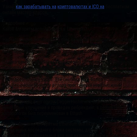
Узнай,
как зарабатывать на
криптовалютах и ICO на
бесплатном
онлайн мастер-классе
Подробнее
Какой алгоритм используется в Ethereum?
Настало время поговорить о том, на каком алгоритме майнится
Эфириум. Алгоритм шифрования Ethereum первое время носил
имя DaggerHashimoto и очень напоминал собой алгоритм скрипт.
Однако сам его механизм хеширования обладал существенным
отличием от предшественника, так как создавал целый граф
(дерево с большим количеством ответвлений)
последовательных узлов. Эта система ещё более усложняла
процесс расшифровки и делала практически невозможным
случайный подбор значений.
В последствии в алгоритм DaggerHashimoto были внесены
некоторые улучшения и проведен ребрендинг, в результате
которого он был переименован в Ethash.
Теперь описание алгоритма Ethereum выглядит как хеширование
метаданных последнего блока системы, для которого
используется специальный код под названием Nonce. Сам Нонс