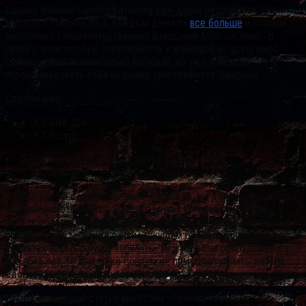
Однако майнинг самого Биткоина уже давно недоступен для
«простых смертных», с каждым днём их
все больше
и больше
вытесняют специализированные и мощные ASIC системы. В
связи с этим особую популярность у майнеров во всем мире
сейчас имеет относительно молодая, но уже успевшая
зарекомендовать себя на рынке криптовалюта Эфириум.
Содержание
1.1 SHA-256
1.2 Scrypt
2 Какой алгоритм используется в Ethereum?
3 Заключение
Однако чтобы сделать правильный выбор, вы должны понимать,
чем именно отличается Эфир от других криптовалют и какие у
него особенности. Вполне возможно, что эта валюта совсем не
подойдет для майнинга вашим текущим оборудованием и вам
придётся искать другие варианты. Или же если оборудования у
вас пока нет, то вам тоже совсем не помешает понять, на чём
сделать акцент при покупке.
В этой небольшой статье мы хотим обратить внимание на