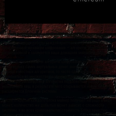
Какие бывают алгоритмы майнинга криптовалют?
Для обеспечения работы каждой криптовалюты используется
определенный механизм шифрования — алгоритм. Именно его
расшифровкой и занимается ваша домашняя майнинг-ферма.
У каждой криптовалюты алгоритм шифрования может быть свой,
но поскольку самих виртуальных денег значительно больше,
нежели известных алгоритмов, то часто один алгоритм может
применяться во множестве различных криптосистем. В
результате расшифровки алгоритма пользователи находят так
называемый хеш, в результате чего открываются новые блоки и
расширяется блокчейн системы.
После открытия каждого блока майнер получает награду в виде
монет, количество же добытых монет зависит о сложности
системы, и во всех криптовалютах стоимость блока зачастую
оценивается по-разному.