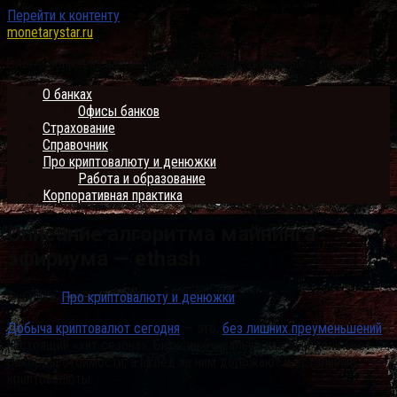
Перейти к контенту
monetarystar.ru
Блог о вопросах напрямую или косвенно связанных с деньгами
О банках
Офисы банков
Страхование
Справочник
Про криптовалюту и денюжки
Работа и образование
Корпоративная практика
Описание алгоритма майнинга
эфириума — ethash
Рубрика:
Про криптовалюту и денюжки
Добыча криптовалют сегодня
— это,
без лишних преуменьшений
,
настоящий «хит сезона». Биткоин буквально каждый день бьёт
рекорды стоимости, а вслед за ним дорожают и остальные
криптовалюты.