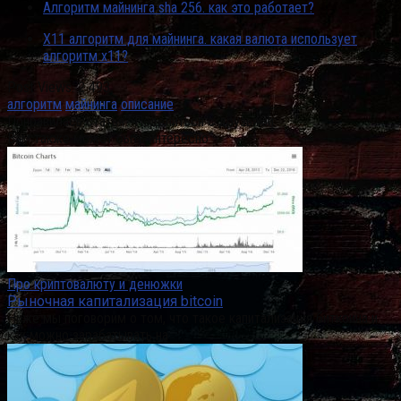
Алгоритм майнинга sha 256. как это работает?
X11 алгоритм для майнинга. какая валюта использует
алгоритм x11?
Post Views:
2 493
алгоритм
майнинга
описание
Понравилась статья? Поделиться с друзьями:
Вам также может быть интересно
Про криптовалюту и денюжки
Рыночная капитализация bitcoin
Ниже мы поговорим о том, что такое капитализация биткоина и
как можно зарабатывать на