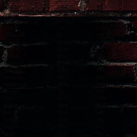
ByteCoin
2012
BCN
BelaCoin
2014
BELA
lbryCoin
2016
LBC
Radium
2015
RADS
Decred
2015
DCR
Einsteinium
2014
EMC2
Gridcoin
2013
GRC
VertCoin
2014
VTC
Dashcoin
2014
DSH
Potcoin
2014
POT
Peercoin
2012
PPC
Namecoin
2011
NMC
Nautiluscoin
2014
NAUT
Expanse
2015
EXP
PinkCoin
2014
PINK
FoldingCoin
2014
FLDC
Navcoin
2014
NAV
ViaCoin
2014
VIA
DNotes
2014
NOTE
Vcash
2014
XVC