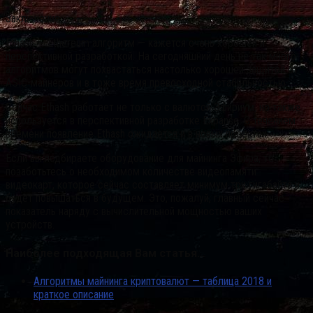
Заключение
Ethash — Ethereum алгоритм — кажется очень хорошей и
перспективной разработкой. На сегодняшний день не так много
алгоритмов могут похвастаться настолько хорошей защитой от
ASIC-майнеров и в тоже время превосходной стабильностью.
Сейчас Ethash работает не только с валютой Эфириум, но также
используется в перспективной разработке Expanse. С течением
времени появление Ethash ожидается и в новых проектах.
Если вы подбираете оборудование для майнинга Эфира, то
позаботьтесь о необходимом количестве видеопамяти
видеокарт, которое сейчас составляет минимум три гигабайта и
будет повышаться в будущем. Это, пожалуй, главный сейчас
показатель наряду с вычислительной мощностью ваших
устройств.
Наиболее подходящая Вам статья…
Алгоритмы майнинга криптовалют — таблица 2018 и
краткое описание