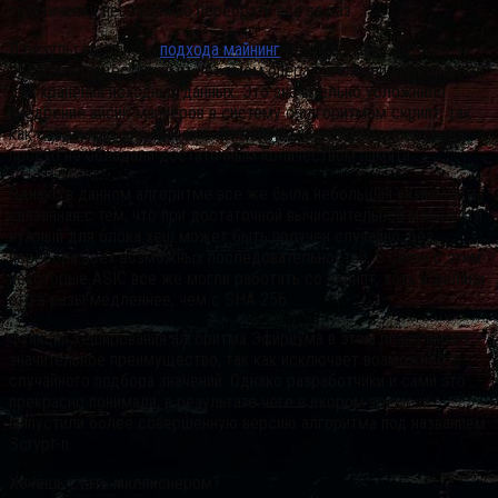
практически невозможно перебрать все за раз.
В результате такого
подхода майнинг
-оборудование должно
обладать существенным объёмом оперативной или видеопамяти
для хранения исходных данных. Это значительно усложнило
внедрение айсик-майнеров в систему с алгоритмом скрипт, так
как созданные для майнинга Биткоина микросхемы этого вида
просто не обладали достаточным количеством памяти.
Однако в данном алгоритме все же была небольшая уязвимость,
связанная с тем, что при достаточной вычислительной мощности
нужный для блока хеш может быть получен случайно, без
перебора всех возможных последовательностей. В связи с этим
некоторые ASIC все же могли работать со скрипт, хоть и делали
это в разы медленнее, чем с SHA 256.
Функция хеширования алгоритма Эфириума в этом плане имеет
значительное преимущество, так как исключает возможность
случайного подбора значений. Однако разработчики и сами это
прекрасно понимали, в результате чего в скором времени
выпустили более совершенную версию алгоритма под названием
Scrypt-n.
Хочешь стать миллионером?