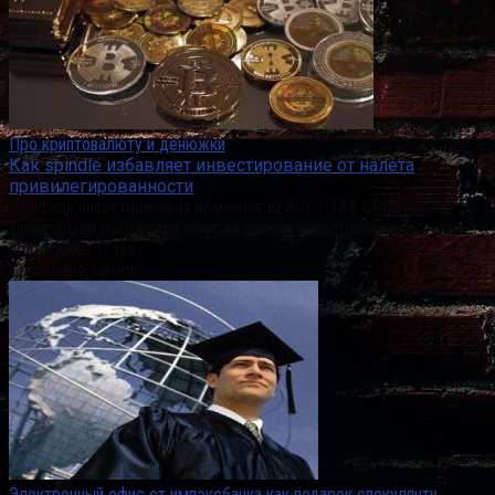
Про криптовалюту и денюжки
Как spindle избавляет инвестирование от налета
привилегированности
Японская инвестиционная компания BLACK STAR GROUP
значительно расширила понятие онлайн инвестиционной
платформы. С тех
Случайные записи
Электронный офис от импэксбанка как подарок спекулянту