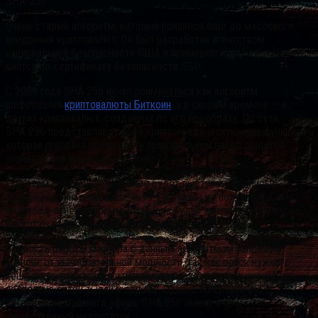
SHA-256
Очень старый алгоритм, который появился еще до массового
внедрения криптовалют. Он был разработан агентством
национальной безопасности США и применялся для защиты веб-
сайтов по сертификату безопасности SSI.
С 2009 года SHA 256 начал применяться как алгоритм
шифрования
криптовалюты Биткоин
, а в скором времени — и
других криптовалют, созданных по его прообразу. По сути,
SHA 256 представляет собой криптографическую хеш-функцию,
которая призвана превращать произвольный набор данных в
значение фиксированной длины.
При этом полученное значение будет выступать подписью
исходных данных, но извлечь их уже никак не получится. Сама
подпись в окне программы майнера будет выглядеть примерно
как строка «Accepted 0aef41a3b».
Скорость работы майнера с данным алгоритмом напрямую
зависит от вычислительной мощности, так как поиск нужного
хеша очень вариативен и порой может достигать значений в
несколько сотен тысяч к одному. Однако по сравнению с
алгоритмом майнинга эфира, SHA 256 имеет очень
существенный недостаток.