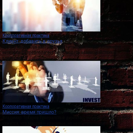
Корпоративная практика
Клиент. добавить в друзья
Бизнес изменится навсегда! Наступившая эпоха социального
нетворкинга предполагает иную модель взаимодействия с
клиентами –
Корпоративная практика
Миссия: время пришло?
Владимир Токарев Генеральный директор, Нижний Новгород Вам
кажется, что миссия – красивые, но необязательные