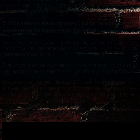
которые приносят деньги. Оптимизировать процесс его работы,
например, внедрить тайм-менеджмент.
5. Подчинить весь процесс работы принятым
решениям на предыдущем шаге
Это значит, что все должны работать так, чтобы ресурсы и
время ограничения использовалось максимально. Например, дать
сотруднику помощника.
Если кто-то другой в компании тоже может делать эту работу,
или части работы, то привлечь его для помощи ограничению.
Все остальные участники процесса с участием ограничения
должны работать в темпе и со скоростью ограничения, ни в коем
случае не быстрее. Например, не принимать заказы быстрее, чем
может их обработать ресурс ограничения.
ТИПИЧНАЯ СВАДЬБА В ДЕРЕВНЕ