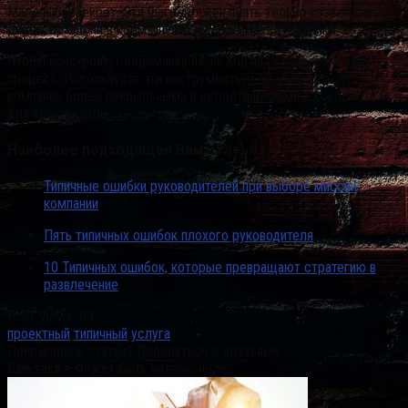
Маленький секрет. Эти шаги должен знать только хозяин или
директор. Но ни в коем случае не простые сотрудники.
Чтобы конкуренты, переманив их, не могли скопировать ваш
процесс. Используйте эти инструменты и сделайте свои
компании более прибыльными и недостижимыми по скорости
для конкурентов.
Наиболее подходящая Вам статья…
Типичные ошибки руководителей при выборе миссии
компании
Пять типичных ошибок плохого руководителя
10 Типичных ошибок, которые превращают стратегию в
развлечение
Post Views:
89
проектный
типичный
услуга
Понравилась статья? Поделиться с друзьями:
Вам также может быть интересно