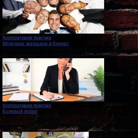
Корпоративная практика
Мужчина, женщина и бизнес
Елена Бутивщенко Нач. отдела, зам. руководителя, Украина
Женщины чаще говорят, не задумываясь, мужчины чаще
Корпоративная практика
Болевой порог
Андрей Семеркин Главный редактор, Москва Силовики, изо дня в
день причиняя вред соотечественникам, добрались
Случайные записи