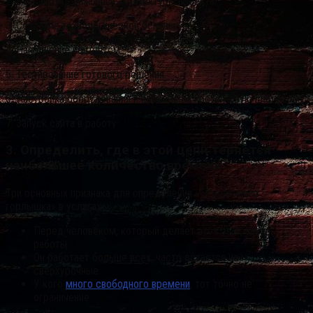
2. Разработка дизайна и архитектуры проекта.
3. Создание технологической основы.
4. Наполнение контентом.
5. Тестирование готового решения.
6. Настройка оборудования и перенос на хостинговую платформу.
7. Запуск сайта в работу.
3. Определить, где в этой цепи теряется
наибольшее количество времени
Три основных признака для определения «бутылочного
горлышка» в услугах:
Перед человеком, который делает этот этап, завал
работы.
Он работает больше всех, часто остается на
сверхурочные.
У кого
много свободного времени
, тот точно не
ограничение.