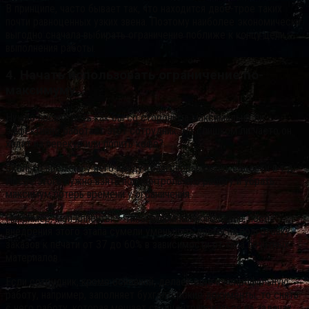
В принципе, часто бывает так, что находится двое-трое таких
почти равноценных узких звена. Поэтому наиболее экономически
выгодно сначала выбирать ограничение поближе к концу цепи
выполнения работы.
4. Начать использовать ограничение по-
максимуму
Нужно посмотреть как бы со стороны, а максимально ли
эффективно работает этот сотрудник. Не слишком ли часто он
ходит на перекур или попить кофе?
Сколько времени у него крадут разговоры, скайп, соцсети и т.д.
После этого нужно взять под контроль его работу и убрать
максимум потерь времени у ограничения.
Например, мои клиенты — типография полного цикла, после
внедрения этого этапа сумели уменьшить время на подготовку
заказов к печати от 37 до 60% в зависимости от типа печатных
материалов.
Если сотрудник, кроме основной, делает еще и непрофильную
работу, например, заполняет бухгалтерские документы, то снять
с него работу, которая мешает сконцентрироваться на задачах,