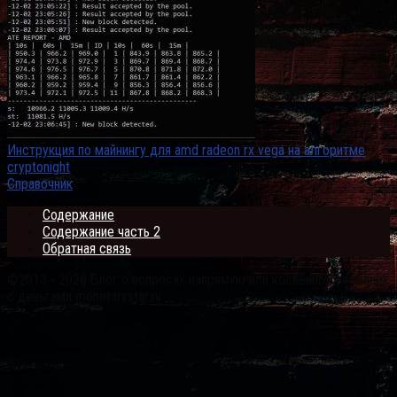
Инструкция по майнингу для amd radeon rx vega на алгоритме
cryptonight
Справочник
Содержание
Содержание часть 2
Обратная связь
©2013 - 2026 Блог о вопросах напрямую или косвенно связанных
с деньгами monetarystar.ru