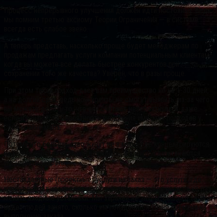
Процесс непрерывного улучшения должен идти постоянно. Ведь
мы помним третью аксиому Теории Ограничения — в системе
всегда есть слабое звено.
А теперь представь, насколько проще будет менеджерам по
продажам предлагать услуги компании потенциальным клиентам,
когда вы можете все делать быстрее конкурентов при
сохранении того же качества? Уверен, что в разы проще.
При этом такой подход даст вам преимущество не на 1-30 дней,
а на долгий срок, ведь конкуренты не смогут выявить, из-за чего
вы можете делать то, что они считают невероятным. А даже
если и узнают, то вероятность внедрения ими этих подходов у
себя крайне мала.
Потому что большинство живут не в мире, где концентрируются
на возможностях увеличить прибыль, а в мире, где стараются
уменьшить затраты.
Нестандартные (проектные) услуги на заказ — это услуги, где
клиент вносит неопределенность в проект, может несколько раз
менять входные установки. Мы заранее не знаем, сколько точно
будет людей занято, сколько им понадобится точно времени на
выполнение заказа.