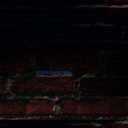
В этой статье я расскажу о том, как компаниям,
предоставляющим типичные и проектные услуги, захватить
лидерские позиции за счет резкого ускорения выполнения этих
услуг.
Какие услуги я называю шаблонными?
Это услуги, в основе
которых лежат одни и те же операции, со стандартным
качеством и работой.
То есть, заранее с большой вероятностью известно, сколько
людей будут в этом процессе участвовать, что они будут делать
и сколько временных и материальных ресурсов им для этого
нужно. Например,
услуги бухгалтера
, клининговые компании,
службы такси, ремонтные компании, химчистки, производство
сайтов по шаблонам, дизайн рекламных материалов по шаблонам,
автомойки, и т.д.
Причем очень часто в одном продукте совпадает производство и
услуга, как, например, создание и печать полиграфии.
Что же нужно сделать, чтобы резко повысить скорость оказания
услуг в вашей компании?