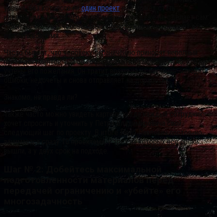
уровня, без которого ни
один проект
не сможет стать
идеальным, если он его не посмотрит или даже не сделает сам.
Понятно, что этот человек мега-перегружен и не успевает все
сделать вовремя.
Часто бывает, что человеку-ограничению приносят неполный
пакет документов, или они оформлены не так, как нужно, или не
учтены его пожелания. Он тратит время на их изучение, находит
ошибки, недочеты и снова отправляет на доработку.
Знакомо, не правда ли?
Также часто можно увидеть картину, когда каждый сотрудник
хочет спросить и уточнить у Петра Владимировича свой
следующий шаг по проекту. В итоге Петр Павлович постоянно
занимается сразу 10 проектами, у трех их которых все сроки
вышли, а у двух срок на подходе.
Шаг № 2: Добейтесь максимальной
подготовленности материалов перед
передачей ограничению и «убейте» его
многозадачность