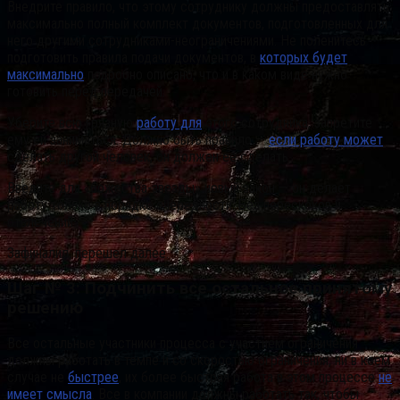
Внедрите правило, что этому сотруднику должны предоставлять
максимально полный комплект документов, подготовленных для
него другими сотрудниками-неограничениями. Не поленитесь
подготовить правила подачи документов, в
которых будет
максимально
подробно описано, что и в каком виде нужно
готовить перед передачей.
Уберите всю грязную
работу для
этого сотрудника, запретите
ему ей заниматься. Должно быть правило —
если работу может
сделать другой человек, он должен ее сделать.
Введите для «божества-звезды» новый закон — он делает
работу только в порядке очередности. Без перескоков и
отвлечений.
Зафиналил, перешел далее.
Шаг № 3: Подчинить все остальное принятому
решению
Все остальные участники процесса с участием ограничения
должны работать в темпе и со скоростью ограничения, ни в коем
случае не
быстрее
, их более быстрая работа в этом процессе
не
имеет смысла
. Все в компании должны работать так, чтобы