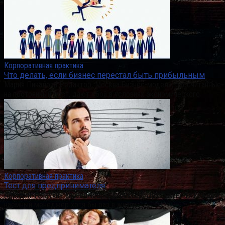
Корпоративная практика
Что делать, если бизнес перестал быть прибыльным
Мария Пикалова Редактор, Москва Бизнес-модели, рассчитанные
на постоянный рост, дают сбой в условиях экономического
Корпоративная практика
Тест для предпринимателя
Аркадий Теплухин Управляющий директор, Другое Почти каждый
наемный менеджер хотя бы раз в жизни