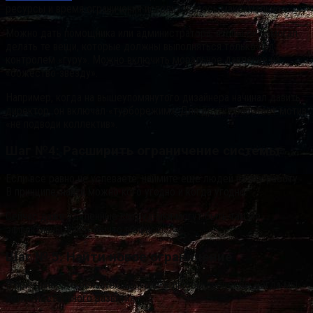
ресурсы и время ограничения использовалось максимально.
Можно дать помощника или администратора, чтобы он помогал
делать те вещи, которые должны выполняться только под
контролем «гуру». Можно включить моральное давление на
«божество-звезду».
Например, когда на вышеупомянутого дизайнера начинал давить
директор, он включал «турборежим». Для других работает мотив
«не подводи коллектив».
Шаг №4: Расширить ограничение системы
Если все равно не успеваете, наймите еще людей на эту работу.
В принципе, найти можно кого угодно и когда угодно.
Сейчас даже удаленные сотрудники могут быть так же
эффективны, как и те, что в офисе.
Шаг № 5: Найти новое ограничение
В принципе, это обязательный шаг в любом процессе, когда мы
хотим постоянного развития.