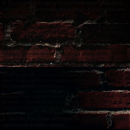
6. Если не получается достичь необходимой
скорости, нужно вкладываться в расширение
ограничения
Нанять еще людей на эту работу, купить еще более мощный
компьютер. Нужно привлечь внешний ресурс, чтобы действовать
еще быстрее, когда все внутренние резервы исчерпаны.
Например, в автомойке на три места до начала ускорения
процесса было три-четыре сотрудника в смене, так как
загруженность была не сильная. Комплекс занимал по времени
около 30-50 минут.
После внедрения этих шагов они дошли до скорости в 12-14
минут. В смене работает от шести-восьми человек при
безостановочном приеме машин.
Работают они со скоростью и четкостью техников команд
Формулы-1. Причем процессы расписаны так четко, что в этот
процесс встраивается любой новичок за два дня.
7. После того, как устранили это ограничение,
начинаем искать новое