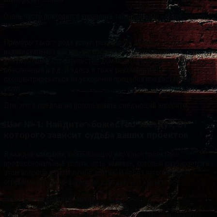
Очень часто приходится управлять талантливыми «творческими»
людьми.
Примеры такого рода услуг: разработка дизайна, создание
индивидуальных сайтов, согласование строительной
документации, строительство домов, создание программного
обеспечения и т.д. И здесь я тоже рекомендую
сконцентрироваться на ускорении процесса предоставления
услуг.
Для этого предлагаю использовать следующий алгоритм.
Шаг № 1: Найдите «божество-звезду», от
которого зависит судьба ваших проектов
В каждой компании, оказывающей сложные проектные
профессиональные услуги, есть человек, который разбирается в
этом вопросе в разы лучше других. И через него проходят
огромные потоки информации и людей, его «хотят» все.
Найти его не составит труда.
Например, у моих клиентов есть главный дизайнер мирового