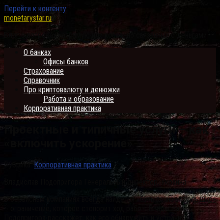
Перейти к контенту
monetarystar.ru
Блог о вопросах напрямую или косвенно связанных с деньгами
О банках
Офисы банков
Страхование
Справочник
Про криптовалюту и денюжки
Работа и образование
Корпоративная практика
Проектные и типичные услуги – как
«включить ускорение»
Рубрика:
Корпоративная практика
Владислав Подопригора Генеральный директор, Украина
В сервисных компаниях всегда найдется «бутылочное горлышко»
– ограничение, которое стопорит ход работ. Владислав
Подопригора расскажет, как его обнаружить и устранить.