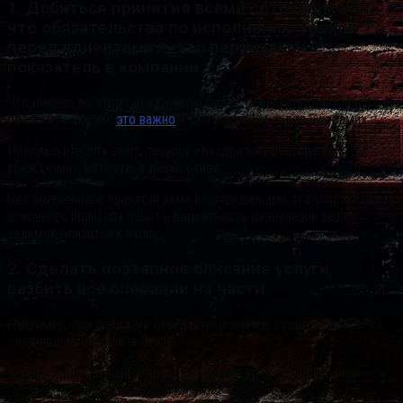
1. Добиться принятия всеми сотрудниками,
что обязательства по исполнению сроков
перед клиентами — это первичный
показатель в компании
Что именно по этому показателю будет оцениваться их работа. И
объясните им, как
это важно
и для компании, и для них самих.
Используйте для этого технику «Квадрат эффективного
убеждения», которую я давал ранее.
Без внутреннего принятия вами и сотрудниками этого правила как
основного принципа работы вероятность реализации ваших
задумок близится к нулю.
2. Сделать поэтапное описание услуги,
разбить все операции на части
Например, при создании стандартных сайтов существуют
следующие основные этапы:
1. Подготовительный этап согласования требований к сайту.