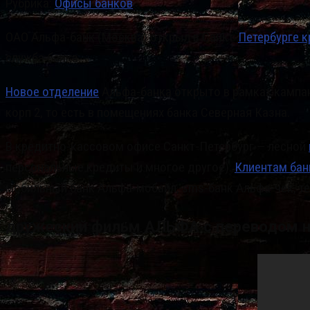
Рубрика:
Офисы банков
ОАО Альфа-банк (Москва) открыл в Санкт-
Петербурге 
служба банка.
Новое отделение
Альфа-банка открыто в рамках кампани
корп 2, то есть в помещениях банка Северная Казна.
В кредитно-кассовом офисе Санкт-Петербург — лесной
персональные кредиты и многое другое).
Клиентам бан
мобильный банк Альфа-мобайл, sms-банк Альфа-чек, те
дружеский фильм АЛЬФА с переводом н