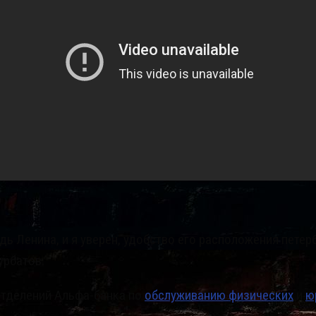
 Ленина, и я уверен, удобство его расположения петер
урбатов.
отделений Альфа-банка по
обслуживанию физических
и
ю