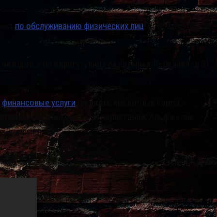
пект
по обслуживанию физических лиц
, сообщила пресс-
находится по адресу: улица Академика Лебедева, д.31,
е
финансовые услуги
(вклады, кредитные карты,
луживания (банкоматы, интернет-банк Альфа-клик,
а-консультант).