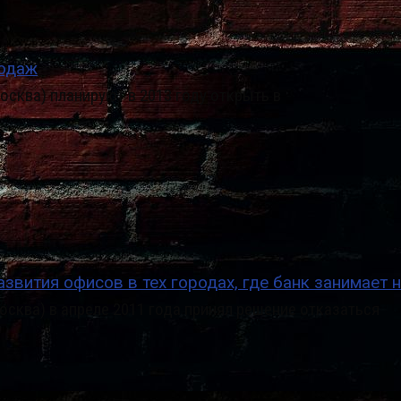
родаж
сква) планируют в 2013 году открыть в
азвития офисов в тех городах, где банк занимае
сква) в апреле 2011 года принял решение отказаться