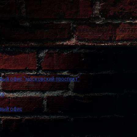
лений Альфа-банка в Санкт-Петербурге.
я № 1326). Уставный капитал банка составляет 1 565 742
ду, филиал Калининградский — в 2000 году, Мурманский ф
овый офис "московский проспект"
ие
овый офис