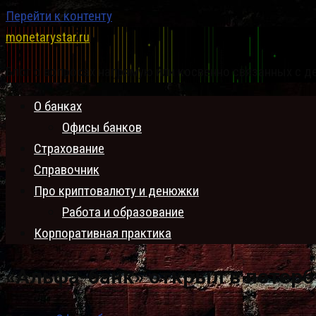
Перейти к контенту
monetarystar.ru
Блог о вопросах напрямую или косвенно связанных с д
О банках
Офисы банков
Страхование
Справочник
Про криптовалюту и денюжки
Работа и образование
Корпоративная практика
«Альфа-банк» открыл в петерб