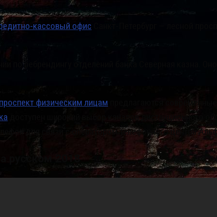
кредитно-кассовый офис
Санкт-Петербург — лесной прос
и по ребрендингу отделений банка Северная казна. Оно 
проспект физическим лицам
предлагаются современны
ка
доступен широкий выбор каналов дистанционного обс
лефон для связи с оператором телефонного центра Альф
а русском 2018