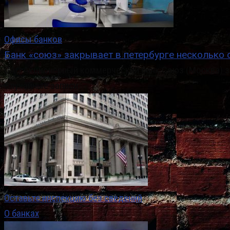
Офисы банков
Банк «союз» закрывает в петербурге несколько
ОАО Акционерный коммерческий банк Союз (Москва) за
Случайные записи
Оставьте инспекцию без сведений
О банках