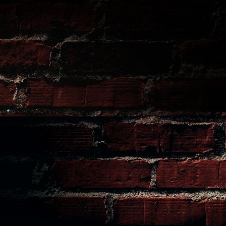
звестно FinNews.ru