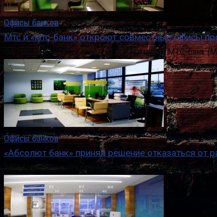
Офисы банков
Мтс и «мтс-банк» откроют совместные офисы п
ОАО Мобильные телесистемы (МТС) и ОАО МТС-банк (Мо
Офисы банков
«Абсолют банк» принял решение отказаться от р
ЗАО Акционерный коммерческий банк Абсолют банк (Мо