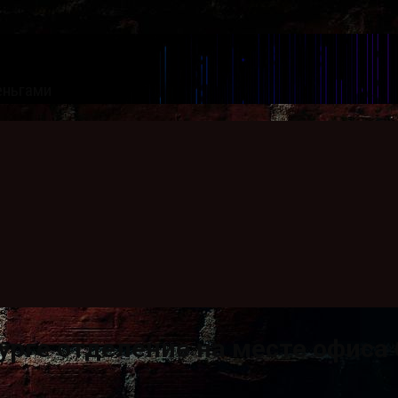
еньгами
урге отделение на месте офиса 