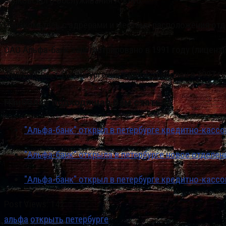
банковского обслуживания А-клуб.
Ознакомьтесь с адресами и местами расположения отде
ОАО Альфа-банк зарегистрировано в 1991 году (лицензи
Филиал Санкт-Петербургский зарегистрирован в 1997 го
Наиболее подходящая Вам статья…
"Альфа-банк" открыл в петербурге кредитно-касс
"Альфа-банк" открыла в петербурге новое отделен
"Альфа-банк" открыл в петербурге кредитно-касс
Post Views:
142
альфа
открыть
петербурге