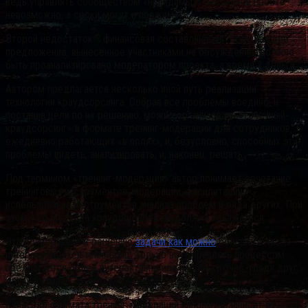
ведь управлять сообществом «невидимых» экспертов просто
невозможно, а сроки могут и поджимать.
Второй недостаток ? финансовая составляющая. Ведь каждое
предложение, вынесенное участниками на обсуждение, должно
быть проанализировано модератором проекта, а время ? деньги.
Автором предлагается несколько иной путь реализации
технологии краудсорсинга. Собрав все проблемы воедино, и
поставив цели по их решению, можно организовать «точечный
краудсорсинг» в формате тренинг-модерации для сотрудников,
ежедневно работающих «в полях», и, безусловно, способных эти
проблемы видеть, анализировать, и, наконец, решать.
Под термином «тренинг-модерация» автор понимает сочетание
тренинговых инструментов: модерации, фасилитации,
использование инструментов анализа проблем и ряда других. При
этом суть подхода краудсорсинга не должна искажаться.
Это привлечение к решению
задачи как можно
большего числа
интересующихся темой лиц. Только вот управлять процессом
предлагается более интерактивно или попросту очно, глядя друг
другу в глаза.
Качество формата тренинг-модерации напрямую зависит от