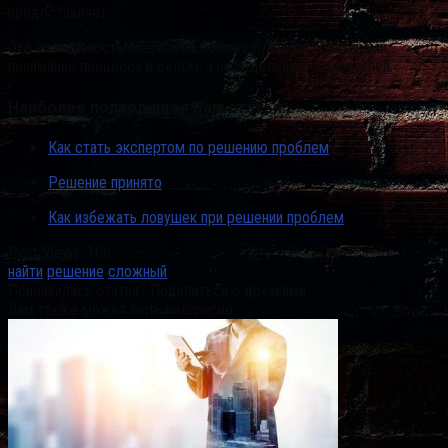
предоставляет.
Это возможность общения и обмена лучшими практиками,
понимание процесса в целом, а не отдельных его деталей.
Наиболее подходящая Вам статья…
Как стать экспертом по решению проблем
Решение принято
Как избежать ловушек при решении проблем
Post Views:
106
найти
решение
сложный
Понравилась статья? Поделиться с друзьями:
Вам также может быть интересно