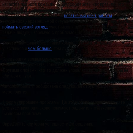
качества подбора команды «краудсорсеров», как правило, это
«полевые сотрудники», люди, которые также заинтересованы в
решении проблемы, уже имели
негативный опыт работы
с этой
кажущейся неразрешимой ситуацией. Однако иногда очень важно
поймать свежий взгляд
участников и пригласить к решению
задачи людей, напрямую с проблемой не связанных.
Каковы принципы сбора таких команд? Их два: желание
участников и
чем больше
, тем лучше.
Следующим важным моментом, влияющим на качество
конечного результата, является структура тренинг-модерации.
Другими словами, кто-то должен управлять процессом, дабы не
сбиться с пути.
Автором была апробирована следующая структура данного
мероприятия:
1.Формулирование проблемы. На этом этапе важно понять, что
все участники одинаково понимают задачу или озвученную
бизнесом проблему.
Определить критерии успешности ее решения.