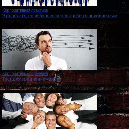
Корпоративная практика
Что делать, если бизнес перестал быть прибыльным
Мария Пикалова Редактор, Москва Бизнес-модели, рассчитанные
на постоянный рост, дают сбой в условиях экономического
Корпоративная практика
Тест для предпринимателя
Аркадий Теплухин Управляющий директор, Другое Почти каждый
наемный менеджер хотя бы раз в жизни