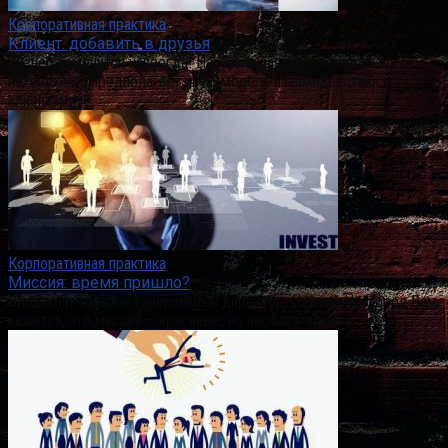
Корпоративная практика
Клиент. добавить в друзья
Бизнес изменится навсегда! Наступившая эпоха социального
нетворкинга предполагает иную модель взаимодействия с
клиентами –
Корпоративная практика
Миссия: время пришло?
Владимир Токарев Генеральный директор, Нижний Новгород Вам
кажется, что миссия – красивые, но необязательные