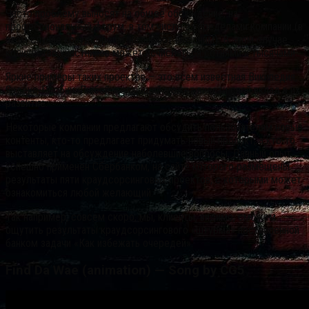
Часто проблему выносят на общее обсуждение, на
профессиональный форум, в том числе за пределами компании (в
этом случае краудсорсинг называют внешним). В этом случае
количество участников может исчисляться сотнями и тысячами.
Яркие примеры таких проектов – это всем известная Википедия,
Яндекс-Пробки. Любой желающий может внести свой вклад в их
развитие.
Некоторые компании предлагают обсудить пользователям новые
контенты, кто-то предлагает придумать новый продукт, а кто-то
выставляет на обсуждение наболевшие вопросы. Данный опыт
успешно применен Сбербанком, на сайте которого размещены
результаты пяти краудсорсинговых проектов, с которыми может
ознакомиться любой желающий.
Так например, совсем скоро, мы, клиенты, видимо, сможем
ощутить результаты краудсорсингового «штурма» поставленной
банком задачи «Как избежать очередей».
Find Da Wae (animation) — Song by CG5