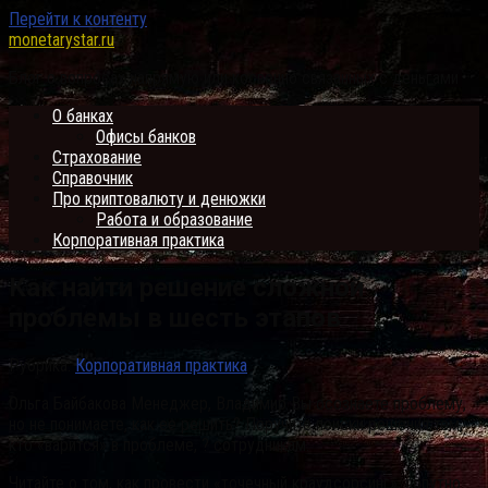
Перейти к контенту
monetarystar.ru
Блог о вопросах напрямую или косвенно связанных с деньгами
О банках
Офисы банков
Страхование
Справочник
Про криптовалюту и денюжки
Работа и образование
Корпоративная практика
Как найти решение сложной
проблемы в шесть этапов
Рубрика:
Корпоративная практика
Ольга Байбакова Менеджер, Владимир Вы осознаете проблему,
но не понимаете, как ее решить? Поручите поиски решения тем,
кто «варится» в проблеме, ? сотрудникам.
Читайте о том, как провести «точечный краудсорсинг», попутно