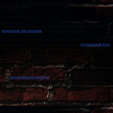
разогревая мотивацию сотрудников. Рассказывает Ольга
Байбакова.
Ольга Байбакова
Кайдзен-путь и применение технологии краудсорсинга в формате
модерации при решении
организационных проблем
Вовлечение сотрудников, использование человеческого капитала
— никто не будет спорить, что эти принципы на
сегодняшний день
уже не являются чем-то новым для современных организаций.
Они предусмотрены и в широко применяемых стандартах
менеджмента качества серии ISO 9000.
К предисловию книги Масааки Имаи «Кайдзен. Ключ к успеху
японских корпораций» наш великий соотечественник, российский
гуру
менеджмента качества
академик Юрий Павлович Адлер
написал: «Новые правила, которые люди изо всех сил пытаются
понять и изучить, видимо, заставляют переосмыслить роль
человека в организации.
Многие задачи, которые традиционно считались инженерно-
техническими, теперь становятся социотехническими, что
радикально меняет подход к их решению. Постепенно становится