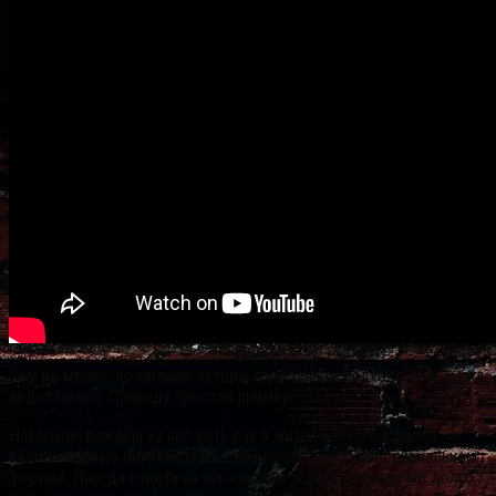
Тем не менее, по мнению автора, в указанном подходе есть и ряд
недостатков. Приведу простой пример.
Наверное, каждый из нас хоть раз в жизни воспользовался
возможностью опубликовать свой вопрос на профессиональном
форуме. Иногда ответа на него можно ждать достаточно долго,