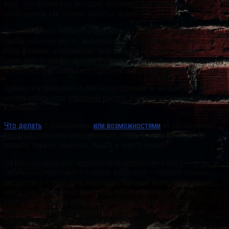
ясно, что бизнесу не выгодно, например, рассматривать
сотрудников как объект эксплуатации».
Действительно, только сотрудник, ежедневно находящийся на
своем рабочем месте, выполняющий операции и реализующий
свои функции, досконально знает, каким образом выстроить
свою работу наиболее оптимальным, рациональным образом. И
это полностью совпадает с целями любой организации.
Однако эти принципы не так легко применить на практике. Как
использовать этот огромный ресурс ? человеческий капитал
компании?
Что делать
с проблемами
или возможностями
по улучшениям,
которые очевидны менеджменту, но идей, позволяющих ее
решить, пока не нашлось. Ждать и терять время?
На помощь приходит технология краудсорсинга (англ.
crowdsourcing, crowd — «толпа» и sourcing — «использование
ресурсов») — передача некоторых функций неопределённому
кругу лиц. Технически ее использование выглядит так: мы
передаем решение вопроса/проблемы людям, которые
работают «внутри процесса» либо являются экспертами-
любителями в той или иной области знаний.