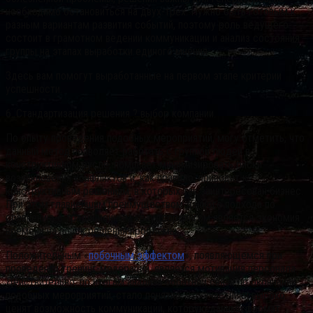
необходимо остановиться на двух-трех. Нужно быть готовым к
разным вариантам развития событий, поэтому роль ведущего
состоит в грамотном ведении коммуникации и анализ состояния
группы на этапах выработки единого мнения.
Здесь вам помогут выработанные на первом этапе критерии
успешности.
6. Стандартизация решения ? выбор компании.
По опыту проведения подобных мероприятий, могу отметить, что
данный метод позволяет работать с группой людей в
конструктивном русле, помогает минимизировать риски
возникновения конфликтов и, как правило, приводит к
конструктивным решениям, в которых так заинтересован бизнес.
При этом главнейшим преимуществом данного подхода по
сравнению с традиционным краудсорсингом является экономия
времени на поиск решения проблемы.
Положительным «
побочным эффектом
», появляющемся при
проведении тренинг-модерации, является мотивация персонала.
Действительно, по итогам анализа обратной связи по окончании
подобных мероприятий, стало понятно, что участники высоко
ценят возможность коммуникации, которую данный формат