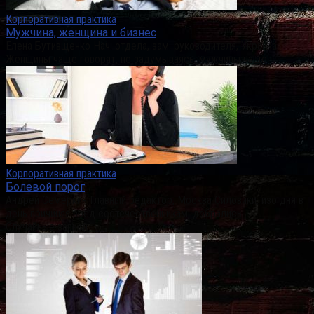
Корпоративная практика
Мужчина, женщина и бизнес
Елена Бутивщенко Нач. отдела, зам. руководителя, Украина
Женщины чаще говорят, не задумываясь, мужчины чаще
Корпоративная практика
Болевой порог
Андрей Семеркин Главный редактор, Москва Силовики, изо дня в
день причиняя вред соотечественникам, добрались
Случайные записи