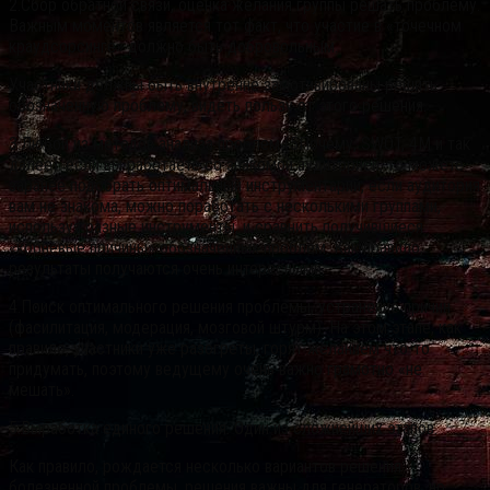
2.Сбор обратной связи, оценка желания группы решать проблему.
Важным моментов является тот факт, что участие в «точечном
краудсорсинге» должно быть добровольным.
Участники должны быть внутренне замотивированы решить
обозначенную проблему, видеть пользу от этого решения.
3.Любой из методов анализа проблем (5Почему, SWOT, 4М и так
далее). если вы работаете со знакомой аудиторией, то можете
заранее подобрать оптимальный инструментарий, если аудитория
вам не знакома, можно поработать с несколькими группами,
используя разные инструменты, и сравнить получившиеся
«корневые причины» обозначенных проблем. Как правило,
результаты получаются очень интересными.
4.Поиск оптимального решения проблемы, устранение причин
(фасилитация, модерация, мозговой штурм). На этом этапе, как
правило, участники уже разогреты, горят желанием что-то
придумать, поэтому ведущему очень важно грамотно «не
мешать».
5.Выработка единого решения. Один из сложнейших этапов.
Как правило, рождается несколько вариантов решения
болезненной проблемы, решения важны для генераторов, но