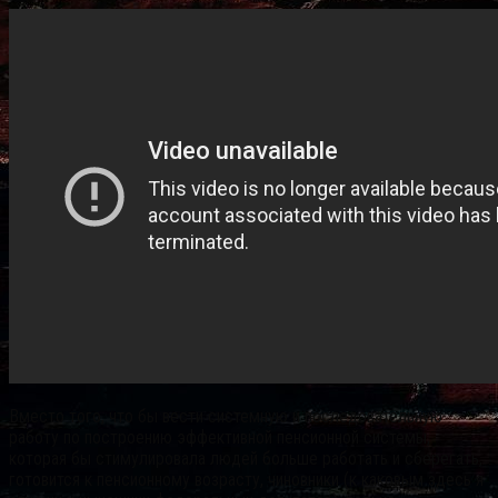
Вместо того, что бы вести системную и последовательную
работу по построению эффективной пенсионной системы,
которая бы стимулировала людей больше работать и сберегать,
готовится к пенсионному возрасту, чиновники (к каковым здесь я