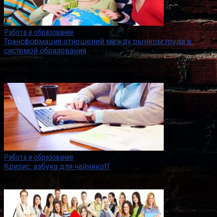
Работа и образование
Трансформация отношений между рынком труда и
системой образования
В течение последних десятилетий в экономике и финансовой
системе России произошли кардинальные трансформации.
Марина
Работа и образование
Кризис: азбука для чайникоff
Кризисы приходят и уходят, а опыт остается навсегда: что такое
хорошо и что такое