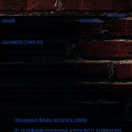
граждан;
2. Отмена накопительной системы – очередной обман
молодых
людей
, которым государство обещало
страховку
соразмерную
их индивидуальным вкладам;
3. Пенсия, зависящая от доходов гражданина, а не от его
трудового стажа это
справедливо;
4. В рамках действующей системы повышение пенсионного
возраста рациональнее, замены всего механизма, на запуск
которого потрачены колоссальные средства, иным, который
потребует новых не меньших трат налогоплательщиков.
При любом решении трудоспособное население оплатит
расходы пенсионеров мошенников и приравненных к ним.
Государство лишь пытается определить, оплата в каком виде
вызовет наименьший протест в обществе.
Наиболее подходящая Вам статья…
Пенсионные фонды: встреча в сибири
Из-за реформы пенсионные агенты могут остаться без