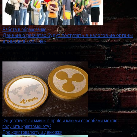
Работа и образование
Данные о расчетах будут поступать в налоговые органы
в режиме «on-line»
Финансовое ведомство хочет за два года заменить контрольно-
кассовую технику. При осуществлении расчетов наличными и
Случайные записи
Существует ли майнинг ripple и какими способами можно
получить криптомонету?
Про криптовалюту и денюжки