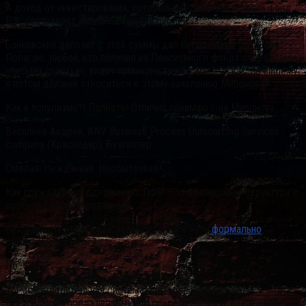
А доход от инвестирования, который мне дал Пенсионный фонд
РФ, составляет около… 1 тысячи рублей.
Банковский депозит с этой суммы дал бы минимум 50 тысяч…
Полагаю, любой, кто получил из Пенсионного фонда очередное
«письмо счастья», видит примерно тоже самое. И как, по вашему,
я потом должен относиться к этому заявлению Миронова?
Как к популизму?! Полноте! Отлично понимаю г-на Миронова…
Васильев Андрей, ANV Business Process Outsourcing Services
company (Краснодар), Бухгалтер
Смелая. Нежданная. Несбыточная.
Как гражданин, поддерживаю. ПФР – это загадочная структура с
особым бюджетированием.
Ее сущность никогда не позволит достигнуть
формально
обозначенных целей.
Но..
1. Распределительная система еще меньше отвечает
требованиям, предъявляемым к современному страхованию