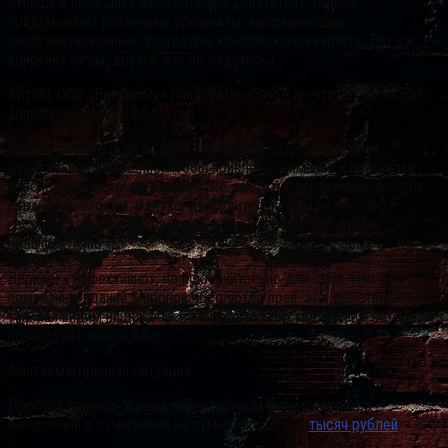
отношу и нынешних федеральных депутатов), только
придумывают различные прожекты, напоминающие
реорганизационные процедуры крыловского квартета. Вот уж
воистину «а вы, друзья, как не садитесь».
Арт Ян, ООО «Банкир.Ру» (Информационное агентство Bankir.Ru),
Директор-главный редактор
Рискну предположить, что г-н Миронов сделал нарочито
радикальное заявление, чтобы привлечь внимание к проблеме
пенсионной системы, Конечно же, институт пенсионных фондов
стране необходим. Однако, действительно, мы видим, что
государственный Пенсионный фонд РФ работает крайне
неэффективно.
Вернее, «эффективно», но исключительно для себя. Насчет
помпезных зданий Миронов абсолютно прав: это, действительно,
так. Мы видим нищих пенсионеров и гигантские здания, которым
позавидует любой банк.
Фантасмагоричная ситуация.
Простой пример. У меня в Пенсионном фонде числится
накоплений и отчислений на сумму около 600
тысяч рублей
.