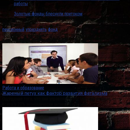
работы
Золотые фонды блеснули притоком
Post Views:
138
пенсионный
упразднять
фонд
Понравилась статья? Поделиться с друзьями:
Вам также может быть интересно
Работа и образование
Жареный петух как фактор развития фатализма
Ощущение того, что они управляют собственной жизнью, есть
всего у 22% экономически активных россиян.