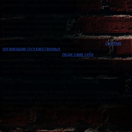
обсуждают очередную порцию слов лидера как бы оппозиции.
Ведь очевидно, что до тех пор, пока в России действует
страховая модель пенсионной системы, нужен и специальный
орган и соответствующий специальный бюджет, для
аккумулирования средств и их распределения (пенсий).
Недостатки современной пенсионной российской модели
заключаются не в структуре Пенсионного фонда, а в
системе
организации государственных
финансов, которая с одной
стороны, вроде бы страховая (
люди сами себе
формируют
будущее содержание), а с другой стороны сугубо фискальная
(идет механический отъем денег у нынешних работающих, чтобы
выплатить нынешним неработающим, т.е. пенсионерам).
Иными словами, дело не в структуре, а в системе.
Если система порочная, то никакая структура (старая, новая,
ликвидированная, реорганизованная, вновь воссозданная и так до
бесконечности) недостатки системы не устранит. Никто не
помешает чиновникам выстраивать себе дворцы и без
Пенсионного фонда.
Лукашенко: минторг упразднять не нужно