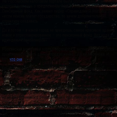
На Российском налоговом портале была опубликована новость, в
которой шла речь о предложении Сергея Миронова упразднить
Пенсионный фонд. Как заявил лидер «Справедливой России»:
«если пенсии платит государство, то зачем дополнительную
структуру создавать.
Да и потом – в какой город не приедешь, самое красивое здание,
новое и отреставрированное – это пенсионный фонд.
Вот куда
идут деньги пенсионеров».
Российский налоговый портал обратился к экспертам с просьбой
прокомментировать данное предложение Сергея Миронова. И
вот,
что они
пишут…
Брызгалин Аркадий, Группа компаний «Налоги и финансовое
право», Руководитель Группы компаний «Налоги и финансовое
право»
Наши квази-политики давно выбрали тактику «звонких, но пустых
заявлений». Это очень выгодная тактика для личного самопиара,
но не имеет никакого отношения ни к политике, ни к будущему
страны.
В данном случае тактика Миронова сработала на 100 % – СМИ,
эксперты и уважаемый «Российский налоговый портал» активно