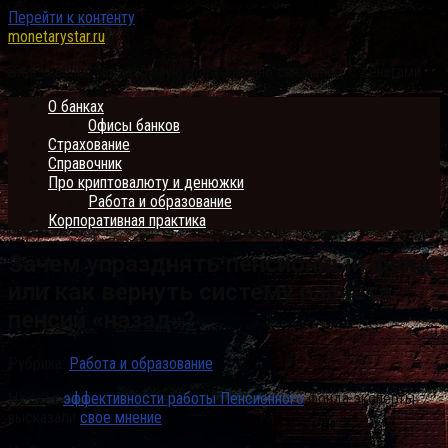
Перейти к контенту
monetarystar.ru
Блог о вопросах напрямую или косвенно связанных с деньгами
О банках
Офисы банков
Страхование
Справочник
Про криптовалюту и денюжки
Работа и образование
Корпоративная практика
Зачем упразднять пенсионный фонд
или как вернуть систему расчета
пенсий «назад»?
Рубрика:
Работа и образование
На счет
эффективности работы Пенсионного
фонда эксперты
высказали
свое мнение
.