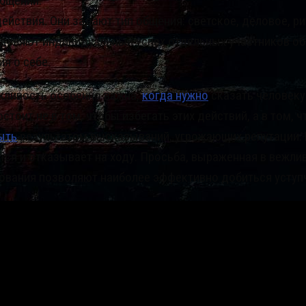
общении.
ствия. Они задают тип общения: светское, деловое, риту
еделяют индивидуальный успех отдельных участников о
я о себе.
жливость особенно важна,
когда нужно
сказать человеку 
стоит не в том, чтобы избегать этих действий, а в том
ыть
результатом высказываний, угрожающих репутации. 
ся и отказывает на ходу. Просьба, выраженная в вежлив
ования позволяют наиболее эффективно добиться уступч