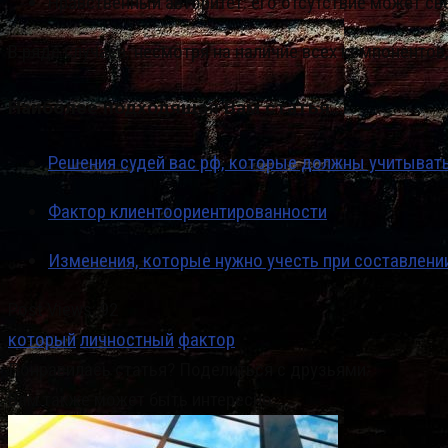
Нравственный авторитет: его отсутствие может св
В ряде случаев, несмотря на наличие всех компонентов
Наиболее подходящая Вам статья…
Решения судей вас рф, которые должны учитыват
Фактор клиентоориентированности
Изменения, которые нужно учесть при составлени
Post Views:
92
который
личностный
фактор
Понравилась статья? Поделиться с друзьями:
Вам также может быть интересно