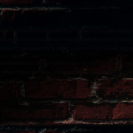
ния
ой степени личностными качествами, которыми обладают 
ффективность межличностных коммуникаций в целом и у
аемость реципиента, а также доверие к источнику инфо
м, каким способом воздействуют на человека, но и тем,
рим личностные факторы, которые влияют на эффективно
тивную культуру.
ют порядок обращения и представления, выбор обращени