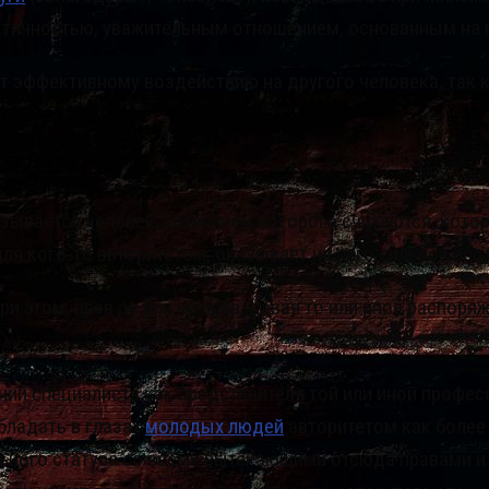
 тактичностью, уважительным отношением, основанным на
ет эффективному воздействию на другого человека, так 
азывается человек, с мнением которого считаются, кот
ля кого-то авторитетом, оказывает на него сильное воз
ри этом, прав он или не прав, давая то или иное распоря
ний специалиста как представителя той или иной профес
бладать в глазах
молодых людей
авторитетом как более
ального статуса со всеми вытекающими отсюда правами и