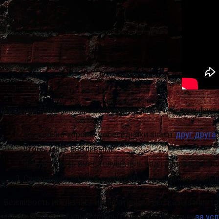
Решение быть вежливым базируется на учете трех факт
Насколько хорошо собеседники знают
друг друга
чтобы быть вежливыми.
Какую власть имеет слушатель над говорящим. Б
Существует ли риск навредить собеседнику. Больш
Вежливость исключает императивные высказывания (прик
«Пожалуйста», «Будьте добры»), благодарностью
за усл