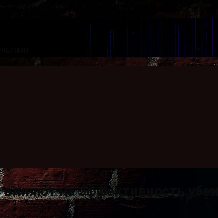
еньгами
 влияют на эффективность убе