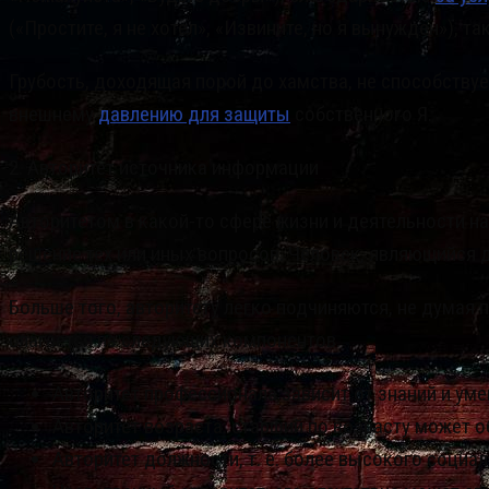
(«Простите, я не хотел», «Извините, но я вынужден»),
Грубость, доходящая порой до хамства, не способству
внешнему
давлению для защиты
собственного Я.
2. Авторитет источника информации
Авторитетом в какой-то сфере жизни и деятельности н
решение тех или иных вопросов. Человек, являющийся д
Больше того, авторитету легко подчиняются, не думая п
слагается из следующих компонентов.
Авторитет профессионала зависит от знаний и уме
Авторитет возраста: старший по возрасту может о
Авторитет должности, т. е. более высокого соци