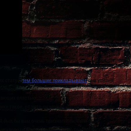
их статус,
тем большие прикладывают
они усилия,
дающих властью.
ку такое, от чего он может «потерять свое лицо».
 был бы вам очень признателен, если бы»,
ые хлопоты или создание каких-то неудобств