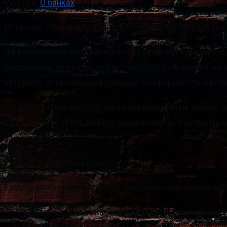
Рубрика:
О банках
Источник: Элитариум: Центр дистанционного образова
Эффективность воздействия определяется в значительн
Рассмотрим личностные факторы, которые влияют на э
авторитет источника информации, конформность и внуш
Эффективность воздействия определяется не только те
воздействует, и тот, на кого воздействуют. Рассмот
в частности.
1. Коммуникативная культура
Выделяют три группы правил, составляющих коммуника
Правила коммуникативного этикета. Они определя