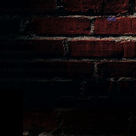
альное, личностное и т. д.
бщения. Правила самоподачи предназначены
для
что-то такое, от чего он может «потерять лицо»:
, чтобы уменьшить или устранить коммуникативные
Вежливость — необходимая машинная смазка, без
ой форме, не угрожает самосознанию ни просителя, ни
ивости и согласия.