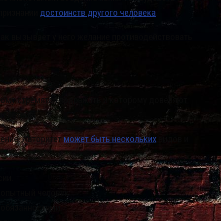
 признании
достоинств другого человека
.
как вызывает у него желание противодействовать
орому стремятся подражать и которому доверяют
действие.
жение. Авторитет
может быть нескольких
видов и
сии.
 опытный человек.
 обязанностями.