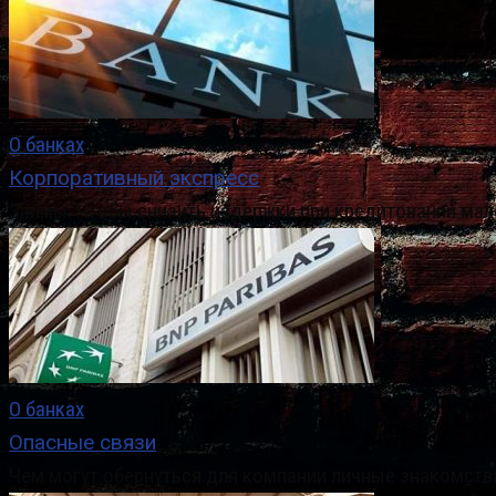
О банках
Корпоративный экспресс
Займы. Чтобы снизить издержки при кредитовании мало
О банках
Опасные связи
Чем могут обернуться для компании личные знакомств