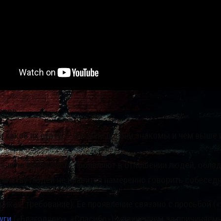
оров:
и каков их статус. Чем меньше они знакомы и чем выше 
ольшую вежливость проявляют в отношении людей, обла
инству людей не нравится намеренно говорить собеседни
аз, требование). Ее проявление связано с просьбой («Я
уги
(«Благодарю», «Спасибо»), извинением за причиняем