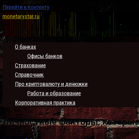
Перейти к контенту
monetarystar.ru
Блог о вопросах напрямую или косвенно связанных с д
О банках
Офисы банков
Страхование
Справочник
Про криптовалюту и денюжки
Работа и образование
Корпоративная практика
Личностные факторы, которые