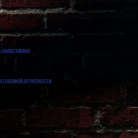
ести на нет все остальные компоненты авторитета специ
, человек не оказывает на других людей должного возде
ь налоговики
и годовой отчетности