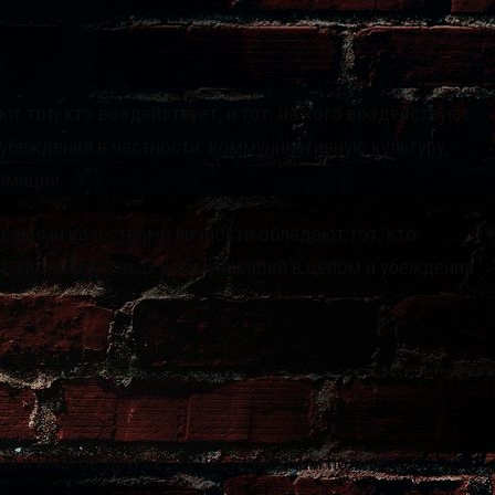
тот, кто воздействует, и тот, на кого воздействуют.
беждения в частности: коммуникативную культуру,
рмации.
 какими качествами личности обладают тот, кто
сть межличностных коммуникаций в целом и убеждения
я и многое другое. Их частичное или полное