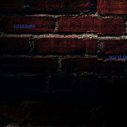
игнорирование отстраняет человека от участия в 
Правила согласования коммуникативного взаимодей
Правила самоподачи (самопрезентации). Они опр
создания
у окружающих определенного впечатлени
Признаком культуры общения является вежливость. Ве
сделать замечание, покритиковать. Цель вежливости со
проблемы в разговорах и отношениях, которые
могут б
которой механизм человеческих отношений перегревает
адресата просьбы. К тому же вежливые просьбы и треб