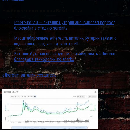
Наиболее подходящая Вам статья…
Ethereum 2.0 — виталик бутерин анонсировал переход
блокчейна в стадию serenity
Масштабирование ethereum, виталик бутерин заявил о
подготовке шардинга для сети eth
Виталик бутерин планирует масштабировать ethereum
благодаря технологии zk-snarks
Post Views:
85
ethereum
виталик
создатель
Понравилась статья? Поделиться с друзьями:
Вам также может быть интересно