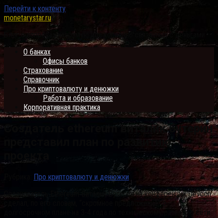
Перейти к контенту
monetarystar.ru
Блог о вопросах напрямую или косвенно связанных с деньгами
О банках
Офисы банков
Страхование
Справочник
Про криптовалюту и денюжки
Работа и образование
Корпоративная практика
Создатель ethereum виталик бутерин
представил план по развитию
проекта
Рубрика:
Про криптовалюту и денюжки
Сооснователь Ethereum Виталик Бутерин на конференции Devcon
сделал, по его словам, “скромное предложение” о
долгосрочном плане на 3-4 года по техническому развитию сети.