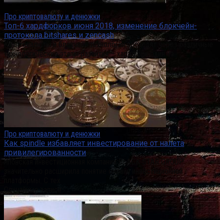
Про криптовалюту и денюжки
Топ-6 хардфорков июня 2018, изменение блокчейн-
протокола bitshares и zencash
Криптовалюты и блокчейн технологии проходят через различные
технологические этапы развития – хардфорк один из
Про криптовалюту и денюжки
Как spindle избавляет инвестирование от налета
привилегированности
Японская инвестиционная компания BLACK STAR GROUP
значительно расширила понятие онлайн инвестиционной
платформы. С тех
Случайные записи