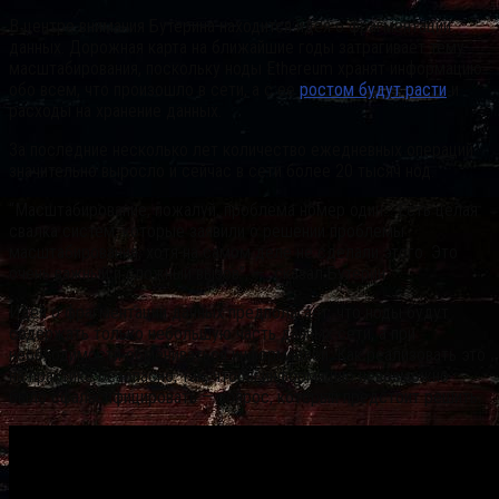
В центре внимания Бутерина находится идея о фрагментации
данных. Дорожная карта на ближайшие годы затрагивает тему
масштабирования, поскольку ноды Ethereum хранят информацию
обо всем, что произошло в сети, а с ее
ростом будут расти
и
расходы на хранение данных.
За последние несколько лет количество ежедневных операций
значительно выросло и сейчас в сети более 20 тысяч нод.
“Масштабирование, пожалуй, проблема номер один… Есть целая
свалка систем, которые заявили о решении проблемы
масштабирования, хотя на самом деле не сделали этого. Это
очень важный и сложный вызов”, — сказал Бутерин.
Идея о фрагментации данных предполагает, что ноды будут
содержать только небольшую часть данных сети, а при
необходимости обмениваться информацией. Как реализовать это
на практике безопасно, так, чтобы информацию невозможно
было сфальсифицировать — вопрос, который предстоит решить.