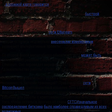
В
дорожной карте говорится
и о других идеях. Например, о
планах по апгрейду виртуальной вычислительной
машины Ethereum (EVM), развитию eWASM, более
быстрой
синхронизации с сетью клиентов без сохранения состояния
(stateless clients).
Напомним, что 16 октября в
сети Ethereum
состоялся хардфорк
Bizantium. Хотя обновление прошло гладко, некоторые
группы остались недовольны
внесенными изменениями
и
развивают альтернативные проекты.
Со второй фазой масштабного обновления сети
может быть
активировано решение Casper, которое кардинально изменит
Ethereum. Оно переведет верификацию транзакций с консенсуса
“доказательство работы” (PoW) на “доказательство доли” (PoS).
Новости криптовалютного рынка и майнинга:Как сохранить
анонимность биткоин-транзакций? Приватность в
сети
BitcoinВышел
криптовалютный кошелек Jaxx Liberty для ОС
Android и браузера ChromeNasdaq приобретает технологические
решения для работы с криптовалютойКриптовалюты пришли для
того, чтобы остаться, прогноз от главы
CFTCИзначальное
распределение биткоина
было наиболее справедливым из всех
возможных