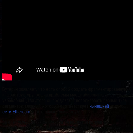
Бутерин заявляет, что есть способ создать фрагментированную
инфраструктуру, решив проблемы масштабирования и
управления. Для этого он предлагает использовать разные типа
сегментов: главный, который соответствует
нынешней
сети Ethereum
, и остальные “универсумы”.
За счет уменьшения сегментов он надеется получить
возможность внедрения более явных изменений в структуру.