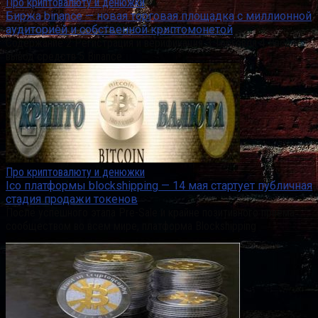
Про криптовалюту и денюжки
Биржа binance — новая торговая площадка с миллионной
аудиторией и собственной криптомонетой
Содержание 2 Регистрация и верификация 3 Торговля 4 Ввод и
вывод средств 5 Binance
Про криптовалюту и денюжки
Ico платформы blockshipping — 14 мая стартует публичная
стадия продажи токенов
После успешного этапа Pre-Sale и крайне позитивного приема
сообществом во всем мире, платформа Blockshipping