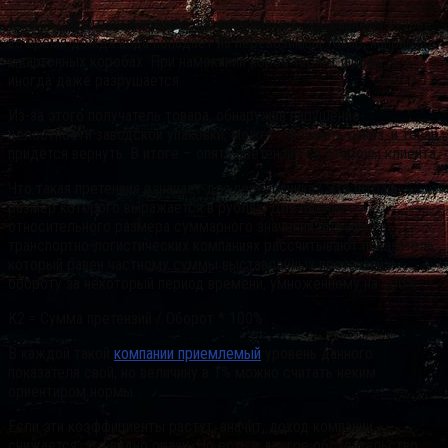
Может случиться и так, что при перевозке в тентованном кузове
во время дождя вода попадает на перевозимый товар, например,
в картонных коробах. При намокании короб теряет форму, а
иногда даже разрушается.
Из-за этого получатель товара, обнаружив нарушение
целостности заводской упаковки, может оформить отказ, и товар
придется вернуть. В итоге – опять претензия со стороны клиента.
Что такая претензия означает для перевозчика? Это штраф,
размер которого выражается в рублях. Для оценки
относительного размера суммарного значения штрафов в
транспортно-логистических компаниях рассчитывают показатель,
который равен частному суммы выставленных претензий и
обороту за некоторый период времени, умноженному на 100%:
К2 = Сумма претензий / Оборот * 100%.
В каждой такой
компании приемлемый
уровень данного
показателя свой, но величину в 1% можно считать неким
ориентиром нормы.
Если эти коэффициенты растут, значит, доход компании
снижается, это видно сразу. Но есть и другое обстоятельство,