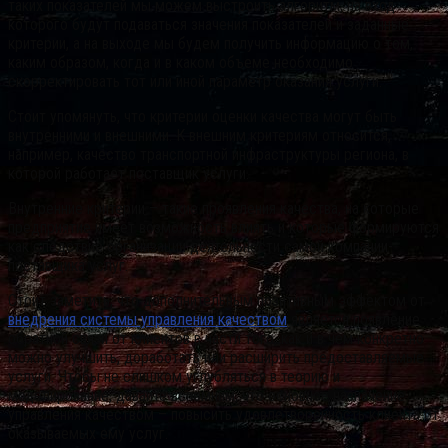
таких показателей мы можем выстроить алгоритм, на вход
которого будут подаваться значения показателей и заданные
критерии, а на выходе мы будем получить информацию о том,
каким образом, когда и в каком объеме необходимо
скорректировать тот или иной параметр оказания услуги.
Стоит упомянуть, что критерии оценки качества могут быть
внутренними и внешними. К внешним критериям относится,
например, качество транспортной инфраструктуры региона, в
которой работает поставщик услуги.
Внутренние критерии – такие проявления качества, на которые
предприятие имеет возможность влиять и которые формируются
как следствие организации деятельности самой компании-
поставщика услуг.
Стоит заметить, что дополнительным позитивным эффектом от
внедрения системы управления качеством
является появление
обратной связи от клиентов в части того, как и в чем конкретно
можно улучшить, доработать или расширить предоставляемые
услуги. Чтобы не слишком углубляться в теорию и
моделирование, давайте вспомним, что основное назначение
управления качеством – повысить удовлетворенность клиента от
оказываемых ему услуг.