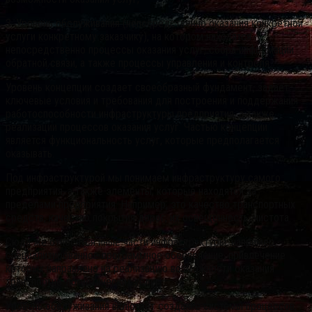
3. Уровень обслуживания (непосредственно оказания конкретной
услуги конкретному заказчику), на котором находятся
непосредственно процессы оказания услуг, сбора информации
обратной связи, а также процессы управления и контроля.
Уровень концепции создает своеобразный фундамент, задает
ключевые условия и требования для построения и поддержания
работоспособности инфраструктуры предприятия, а также
реализации процессов оказания услуг. Частью концепции
является функциональность услуг, которые предполагается
оказывать.
Под инфраструктурой мы понимаем инфраструктуру самого
предприятия, а также элементы, которые находятся за
пределами предприятия. Например, это качество транспортных
средств, качество покрытия дорог, их освещенность, чистота.
Сюда же относятся иные части инфраструктуры, например,
специализированное программное обеспечение, привлечение
которых направлено на реализацию возможности оказания
транспортно-логистических услуг.
Уровень обслуживания включает создание системы процессов,