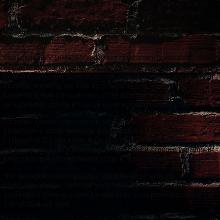
начальном этапе определенных и весьма немалых ресурсов со
стороны бизнеса, а впоследствии будет приносить желаемый
эффект от внедрения только при условии корректного
управления и четкого соблюдения набора регламентов и
ограничений, описанных в стандарте.
Последнее обстоятельство может превратить применение СКК
из позитивного в ограничивающий фактор с точки зрения
реализации бизнес-идей. Известны случаи, когда на предприятии
создавали и внедряли СКК по стандарту ISO, а затем через
какое-то время отказывались от ее использования из-за
неподъемной дополнительной административной нагрузки.
Поэтому давайте рассмотрим управление качеством на
транспортно-логистическом предприятии безотносительно
стандартов ISO или каких-либо других. Мы постараемся
сфокусировать наше внимание на понятийной стороне управления
качеством предоставляемых услуг в транспортной логистике.
Что является конечной целью управления качеством
транспортно-логистических услуг? Это выполнение заявок
заказчика с точным соблюдением всех оговоренных условий и в
согласованный срок.