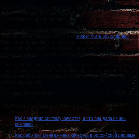
Хотя это нисколько не снижает их эффективность и позитивный
эффект от применения как в краткосрочной, так и в долгосрочной
– стратегической, перспективе.
Совершенствование систем управления качеством в
транспортной логистике в будущем
может быть обусловлено
, в
том числе, дальнейшим развитием и практическим воплощением
концепции 5PL. От участников такой интеграции потребуется
соответствовать самым высоким требованиям к качеству услуг.
Также немаловажную роль в этом процессе, вероятно, сыграет
формирование своеобразной профильной рыночной культуры,
которая является необходимой для успешного продвижения
концепции на рынке.
Источник фото: vk.com
Наиболее подходящая Вам статья…
Как я внедрял систему качества, и что она дала нашей
компании
Как работает менеджмент качества в российской рекламе