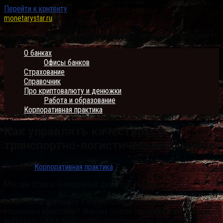
Перейти к контенту
monetarystar.ru
Блог о вопросах напрямую или косвенно связанных с деньгами
О банках
Офисы банков
Страхование
Справочник
Про криптовалюту и денюжки
Работа и образование
Корпоративная практика
Как управлять качеством в
транспортно-логистическом бизнесе
Рубрика:
Корпоративная практика
Максим Осипов Генеральный директор, Москва
Какой набор критериев и показателей формирует понятие
управления качеством? Максим Осипов расскажет, как должна
выглядеть СКК в транспортно-логистическом бизнесе.