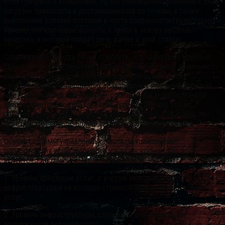
Если говорить о конкретике, то это соблюдение временных окон
загрузки транспорта и доставки заказов по точкам, а также
выполнение условий поставки в части сохранности груза/товара.
Именно эти ключевые аспекты и легли в основу системы
качества, о которой пойдет речь далее в этой статье.
Справедливости ради стоит отметить, что некоторые крупные
транспортно-логистические компании разработали и применяют
еще и подсистему контроля качества для оценки своих
субподрядчиков – небольших транспортных компаний, которые
ими привлекаются при нехватке собственных мощностей для
закрытия потребностей клиентов. Эта подсистема имеет
некоторые отличия и свою специфику, поэтому, возможно, мы
осветим этот вопрос более детально в отдельной статье.
Основа системы управления качеством транспортно-
логистических услуг формируется из нескольких базовых
аспектов, где можно выделить три уровня:
1. Уровень концепции услуг, с учетом которой создается
инфраструктура и на которой строится организация оказания
услуг;
2. Уровень инфраструктуры, служащей для реализации
возможности оказания услуг;