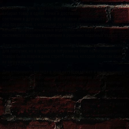
Другими словами, в идеале клиенту нужно, чтобы перевозчик
забирал товар в одной точке и доставлял его в неизменном
состоянии в другую точку. В этой связи у перевозчика возникает
ряд трудностей, с которыми он может справиться только при
наличии профессиональных водителей/экспедиторов и
системного подхода в компании к решению подобных задач.
Для наглядности рассмотрим пример. Машина прибыла на склад
для погрузки, но в процессе погрузки на борт паллетированного
товара была повреждена стретч-пленка, которой обмотан один
из загружаемых паллетов.
Для стороннего взгляда в этой ситуации может и не быть ничего
особенного, но профессионал сразу обратит на данное
обстоятельство свое внимание. Если пленка, которой обмотан
товар на паллете, повреждена, значит, при движении автомобиля
пленка может не выдержать и лопнуть.
В результате короба, уложенные на паллет, упадут на пол и могут
повредиться. Представитель покупателя клиента может
отказаться от приемки поврежденного товара в точке доставки,
перевозчик заявит о возврате, клиент перевозчика выставит
перевозчику претензию.