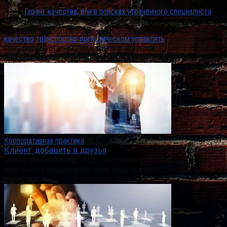
Гарант качества, или в поисках утраченного специалиста
Post Views:
114
качество
транспортно-логистическом
управлять
Понравилась статья? Поделиться с друзьями:
Вам также может быть интересно
Корпоративная практика
Клиент. добавить в друзья
Бизнес изменится навсегда! Наступившая эпоха социального
нетворкинга предполагает иную модель взаимодействия с
клиентами –