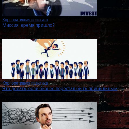
Корпоративная практика
Миссия: время пришло?
Владимир Токарев Генеральный директор, Нижний Новгород Вам
кажется, что миссия – красивые, но необязательные
Корпоративная практика
Что делать, если бизнес перестал быть прибыльным
Мария Пикалова Редактор, Москва Бизнес-модели, рассчитанные
на постоянный рост, дают сбой в условиях экономического