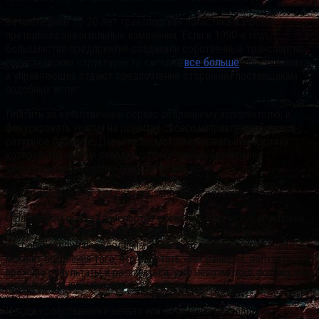
За последние 15-20 лет транспортная логистика в России
претерпела значительные изменения. Если в 1990-е годы
большинство предприятий создавали собственные транспортно-
логистические структуры, то сегодня
все больше
собственников
и управляющих отдают предпочтение сторонним поставщикам
подобных услуг.
Платить за качественный сервис стороннему исполнителю, и
фокусировать усилия на развитии своего направления бизнеса –
разумное решение. Давайте посмотрим на реальную картину,
которую мы имеем сегодня с точки зрения управления
качеством транспортно-логистических услуг.
Без премудростей, так сказать, простыми словами.
С развитием рынка транспортно-логистических услуг неуклонно
росла и конкуренция. Для каждого игрока на этом рынке,
который строил определенные планы по развитию, наступал
момент осознания того, что работать «как раньше», получать
прежние результаты и развиваться, уже невозможно, потому что
изменился рынок.
И тогда собственники неявно или осознанно приходили к