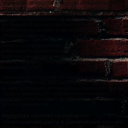
направленных на предоставление услуг конкретным заказчикам,
сопровождение процесса оказания услуги, взаимодействие с
заказчиком и его представителями и т.п. На этом уровне
ключевыми факторами являются качество выполнения
поставщиком оговоренных требований и условий, а также
компетентность и вежливость персонала поставщика услуги по
отношению к заказчику.
Хотелось бы отдельно отметить такие критерии, как
компетентность и вежливость персонала. В транспортно-
логистической компании исполнитель на должности логиста
является ключевым с точки зрения формирования качества
оказываемых услуг.
Фактически логист выполняет не только свои непосредственные
обязанности. Часто ему приходится выступать переговорщиком,
продавцом и проявлять дипломатические качества для снижения
«градуса напряженности» и разрешения многочисленных
ситуаций, которые возникают при взаимодействии с заказчиком в
процессе оказания услуг.
Назарбаев посетил транспортно-
логистический центр и олимпийский бассейн