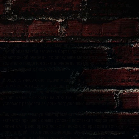
Предположим, что точкой загрузки автомобиля является склад.
Если машина подана раньше согласованного времени, водитель
может слишком долго прождать своей очереди и просто
потеряет время.
Если машина придет на загрузку позже, чем было оговорено, то
водитель может не успеть объехать все точки доставки в
запланированном на день маршруте. А в случае если на складе,
где производится загрузка борта, применяется система
электронной очереди, то опоздание может означать, что
водителю придется занять очередь повторно и тогда выезд в
рейс задержится еще больше.
В ряде случаев окно подачи машины планируется еще и с учетом
загруженности дорог по маршруту следования автотранспорта
при движении от одной точки доставки к другой в течение рейса.
Стоит машине выехать на 20-30 минут позже, и водитель не
успевает развезти за день погруженные на борт заказы.
Так или иначе, нарушение времени погрузки, как правило,
является причиной срыва условий поставки товаров или грузов
клиентом транспортно-логистического оператора в точки его
покупателей. Что, в свою очередь, влечет со стороны клиента
применение штрафных санкций к перевозчику, которые