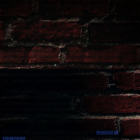
которое может являться следствием – повышение
недовольства клиента.
Не всегда перевозчик знает о том, что клиент близок к
состоянию, когда последняя капля заставляет его отказаться от
услуг данного перевозчика.
С точки зрения краткосрочной перспективы потеря клиента при
подобных обстоятельствах может не иметь для бизнеса
поставщика услуги каких-либо существенных деструктивных
последствий. Однако в долгосрочной перспективе такой уход
клиента способен привести к распространению на рынке
недовольным клиентом крайне негативной информации о
поставщике услуги и качестве его работы.
Поэтому в некоторых транспортно-логистических компаниях
работа с удовлетворенностью клиентов и повышение качества
обслуживания воспринимаются как элемент стратегии. Поэтому
такие поставщики услуг внедряют в систему качества
обслуживания дополнительные процессы, чтобы отслеживать и
контролировать степень удовлетворенности клиентов.
К сожалению, на данный момент применение
технологий
управления
удовлетворенностью клиентов является скорее