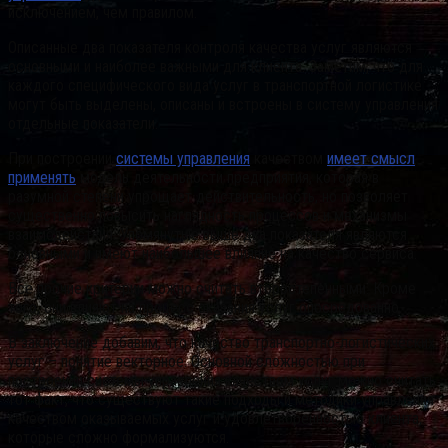
исключением, чем правилом.
Описанные два показателя контроля качества услуг являются
основными и наиболее важными для клиента. Заметим, что для
каждого специфического вида услуг в транспортной логистике
могут быть выделены, описаны и встроены в систему управления
отдельные показатели.
При построении
системы управления
качеством
имеет смысл
применять
модель деятельности предприятия, которая в
разумной степени упрощает действительность, но позволяет
существенно повысить наглядность процессов и механизмы
взаимодействия. Упомянутые выше два показателя являются
основными и имеют наибольшее влияние на качество сервиса.
Все прочие критерии можно считать второстепенными. Кроме
того, они влияют на процесс оказания услуг опосредованно.
В заключение добавим, что качество транспортно-логистических
услуг – понятие векторное. Основной сложностью при
построении системы управления качеством услуг можно считать
тот факт, что существуют такие подходы и методики управления
качеством оказываемых услуг и удовлетворенностью клиента,
которые сложно формализуются.