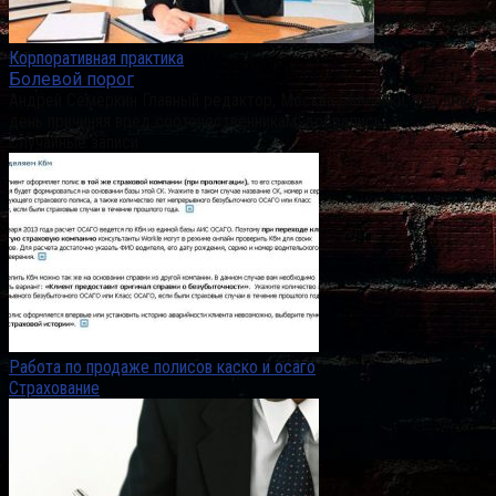
Корпоративная практика
Болевой порог
Андрей Семеркин Главный редактор, Москва Силовики, изо дня в
день причиняя вред соотечественникам, добрались
Случайные записи
Работа по продаже полисов каско и осаго
Страхование