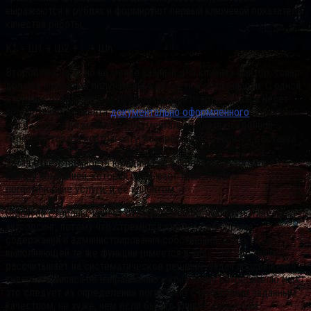
выражаются в рублях и формируют первый ключевой показатель
качества работы:
К1 = Ш1 + Ш2 + … + Шn.
Второй по счету, но не менее важный для клиента фактор: товар
должен прибыть к получателю в целости и сохранности. С одной
стороны, ответственность за сохранность груза/товара несет
перевозчик с момента
документально оформленного
получения
его на борт и до момента документально подтвержденной
передачи товара контрагенту, которому производится доставка.
Такая ответственность юридически закреплена в договоре
между компанией, которая оказывает транспортно-
логистические услуги, и ее клиентом.
С другой стороны, клиент отдает транспортную логистику на
аутсорсинг, потому что стремится снять с себя бремя
содержания и администрирования собственной структуры,
выполняющей те же функции (имеется в виду 1PL). А, значит,
рассчитывает на систематическое решение задач продвижения
товарного запаса по направлению к конечному потребителю (как
это следует из определения логистики) с некоторым заданным
качеством, не хуже, чем если бы это клиент делал сам.