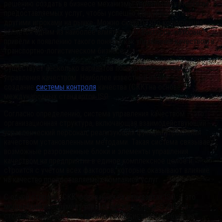
решению создать в бизнесе механизмы управления качеством
предоставляемых услуг, чтобы успешно конкурировать с
другими игроками на рынке. Можно сказать, что конкуренция
является одним из наиболее влиятельных факторов, которые
привели к появлению такого понятия как управление качеством в
транспортно-логистическом бизнесе.
Существует несколько вариантов построения системы
управления качеством. Наиболее известный из них – это
создание
системы контроля
качества (СКК) на основе
международных стандартов ISO.
Согласно определению, система управления качеством – это
организационная структура, включающая взаимодействующий
управленческий персонал, реализующий функции управления
качеством установленными методами. Такая система связывает
возможные разрозненные блоки и элементы управления
качеством на предприятии в единое комплексное целое и
строится с учетом всех факторов, которые оказывают влияние
на качество предоставляемых компанией услуг.
С одной стороны, СКК, основанная на стандартах ISO, – это
мощнейший инструмент управления качеством. С другой
стороны, создание и внедрение такой системы требует на