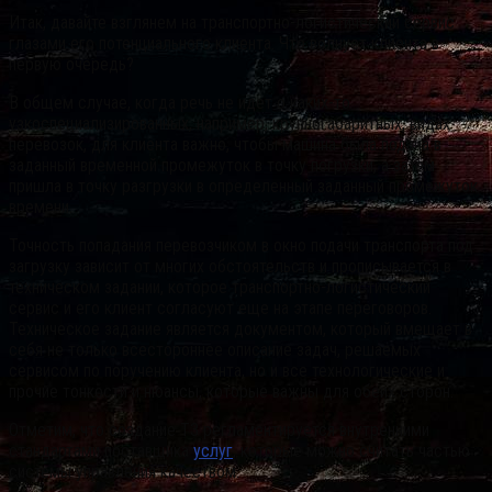
Итак, давайте взглянем на транспортно-логистический сервис
глазами его потенциального клиента. Что волнует клиента в
первую очередь?
В общем случае, когда речь не идет о каких-то
узкоспециализированных, например, крупногабаритных, видах
перевозок, для клиента важно, чтобы машина была подана в
заданный временной промежуток в точку погрузки, а затем
пришла в точку разгрузки в определенный заданный промежуток
времени.
Точность попадания перевозчиком в окно подачи транспорта под
загрузку зависит от многих обстоятельств и прописывается в
техническом задании, которое транспортно-логистический
сервис и его клиент согласуют еще на этапе переговоров.
Техническое задание является документом, который вмещает в
себя не только всестороннее описание задач, решаемых
сервисом по поручению клиента, но и все технологические и
прочие тонкости и нюансы, которые важны для обеих сторон.
Отметим, что создание ТЗ регламентируется внутренними
стандартами поставщика
услуг
, которые можно считать частью
системы управления качеством.