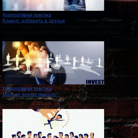
Корпоративная практика
Клиент. добавить в друзья
Бизнес изменится навсегда! Наступившая эпоха социального
нетворкинга предполагает иную модель взаимодействия с
клиентами –
Корпоративная практика
Миссия: время пришло?
Владимир Токарев Генеральный директор, Нижний Новгород Вам
кажется, что миссия – красивые, но необязательные