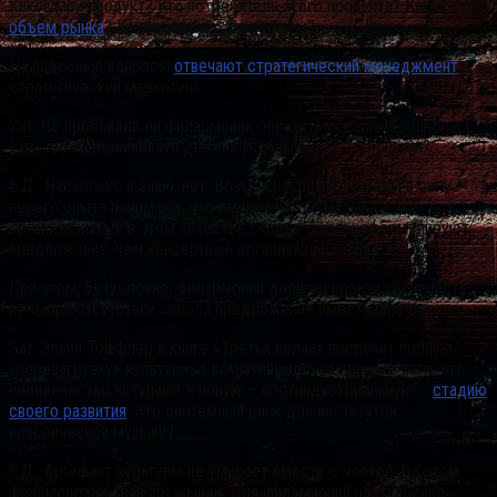
Каков мой продукт? Кто потребитель этого продукта? Каков
объем рынка
? Как увеличить этот объем?
На подобные вопросы
отвечают стратегический менеджмент
и
стратегический маркетинг.
Sat: Не пробовали ли филармонии обратиться в бизнес-школы с
запросом организовать для них учебные курсы, тренинги?
Е.Д.: Насколько я знаю, нет. Возможно, бизнес-школы в силу
своего опыта понимают, что именно нужно музыкальным
организациям, и в этом качестве скорее школы сформулируют
предложение, чем концертные организации – запрос.
При этом, безусловно, филармонии должны пройти свою часть
пути: при отсутствии спроса предложение имеет мало смысла.
Sat: Элвин Тоффлер в книге «Третья волна» пророчит полную
«перезагрузку» культурных коммуникаций по причине того, что
человечество вступают в новую – постиндустриальную –
стадию
своего развития
. Это системный риск для институтов
классической музыки?
Е.Д.: Артефакт культуры не умирает вместе с эпохой. На этом
феномене основан арт-рынок. Для филармоний наступление