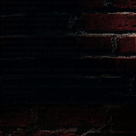
любительские оркестры небольших городов, в России сегодня
ничего подобного нет.
В результате американские оркестры являются частью
communities, они вписаны в систему американского
гражданского общества: «это оркестр моего университета или
моего города, в котором когда-то играл я, а теперь играют мои
друзья». Соответственно у каждого оркестра есть совет
попечителей, волонтеры, помогающие оркестру вести его
деятельность, фонд, в котором аккумулируются пожертвования и
взносы.
Sat: Вернемся в Россию. Вы сказали, что успешными являются
Тюменская и Свердловская филармонии.
Давайте сосредоточимся на Екатеринбурге: в чем заключается
формула успеха?
Е.Д.: Об этом много говорилось в прессе. Главная идея состоит в
том, что руководитель филармонии Александр Колотурский
сумел выстроить систему взаимоотношений с властью и
региональным бизнесом.
И в том, что он сделал симфонический оркестр одним из